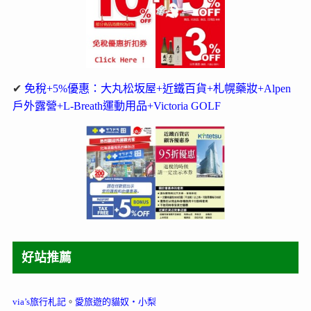
✔
免稅+5%優惠：大丸松坂屋+近鐵百貨+札幌藥妝+Alpen
戶外露營+L-Breath運動用品+Victoria GOLF
好站推薦
via’s旅行札記
。
愛旅遊的貓奴‧小梨