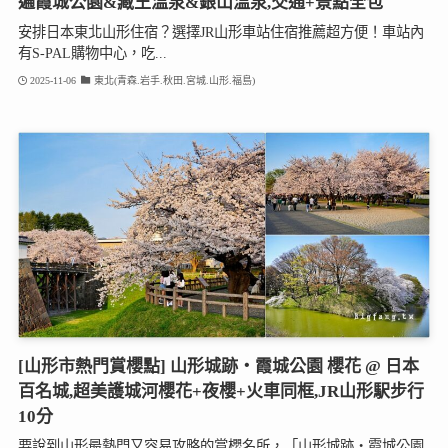
遍霞城公園&藏王溫泉&銀山溫泉,交通+景點全包
安排日本東北山形住宿？選擇JR山形車站住宿推薦超方便！車站內
有S-PAL購物中心，吃...
2025-11-06
東北(青森.岩手.秋田.宮城.山形.福島)
[山形市熱門賞櫻點] 山形城跡・霞城公園 櫻花 @ 日本
百名城,超美護城河櫻花+夜櫻+火車同框,JR山形駅步行
10分
要說到山形最熱門又容易攻略的賞櫻名所，「山形城跡・霞城公園