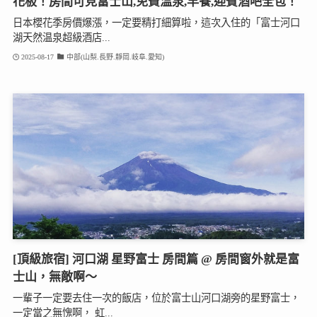
花板！房間可見富士山,免費溫泉,早餐,迎賓酒吧全包！
日本櫻花季房價爆漲，一定要精打細算啦，這次入住的「富士河口
湖天然温泉超級酒店...
2025-08-17
中部(山梨.長野.靜岡.岐阜.愛知)
[頂級旅宿] 河口湖 星野富士 房間篇 @ 房間窗外就是富
士山，無敵啊～
一輩子一定要去住一次的飯店，位於富士山河口湖旁的星野富士，
一定當之無愧啊， 虹...