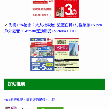
✔
免稅+5%優惠：大丸松坂屋+近鐵百貨+札幌藥妝+Alpen
戶外露營+L-Breath運動用品+Victoria GOLF
好站推薦
via’s旅行札記
。
愛旅遊的貓奴‧小梨