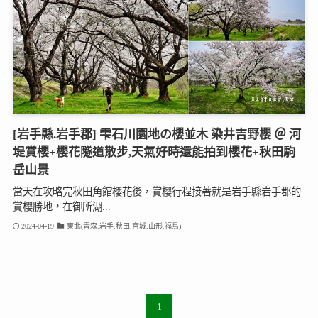
[岩手縣.岩手郡] 雫石川園地の櫻並木 染井吉野櫻 ＠ 河
堤賞櫻+櫻花隧道散步,天氣好時還能拍到櫻花+秋田駒
岳山景
當天在攻略完秋田角館櫻花後，賞櫻行程接著就是岩手縣岩手郡的
賞櫻勝地，在御所湖...
2024-04-19
東北(青森.岩手.秋田.宮城.山形.福島)
1