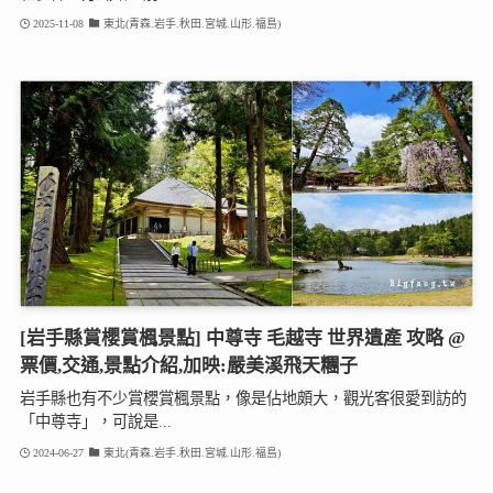
2025-11-08
東北(青森.岩手.秋田.宮城.山形.福島)
[岩手縣賞櫻賞楓景點] 中尊寺 毛越寺 世界遺產 攻略 @
票價,交通,景點介紹,加映:嚴美溪飛天糰子
岩手縣也有不少賞櫻賞楓景點，像是佔地頗大，觀光客很愛到訪的
「中尊寺」，可說是...
2024-06-27
東北(青森.岩手.秋田.宮城.山形.福島)