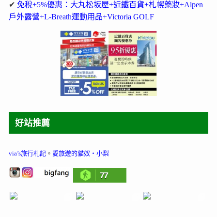
✔
免稅+5%優惠：大丸松坂屋+近鐵百貨+札幌藥妝+Alpen
戶外露營+L-Breath運動用品+Victoria GOLF
好站推薦
via’s旅行札記
。
愛旅遊的貓奴‧小梨
77