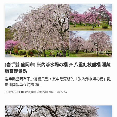
[岩手縣.盛岡市] 米內淨水場の櫻 @ 八重紅枝垂櫻,隱藏
版賞櫻景點
岩手縣盛岡有不少賞櫻景點，其中隱藏版的「米內淨水場の櫻」離
JR盛岡駅車程約25-30...
2024-04-24
東北(青森.岩手.秋田.宮城.山形.福島)