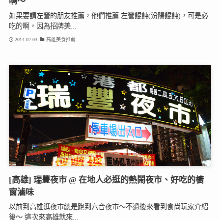
啊～
如果要請左營的朋友推薦，他們推薦 左營餛飩(汾陽餛飩)，可是必
吃的啊，因為招牌美...
2014-02-03
高雄美食推薦
[高雄] 瑞豐夜市 @ 在地人必逛的熱鬧夜市、好吃的櫥
窗滷味
以前到高雄逛夜市總是跑到六合夜市～不過後來看到食尚玩家介紹
後～ 這次來高雄就來...