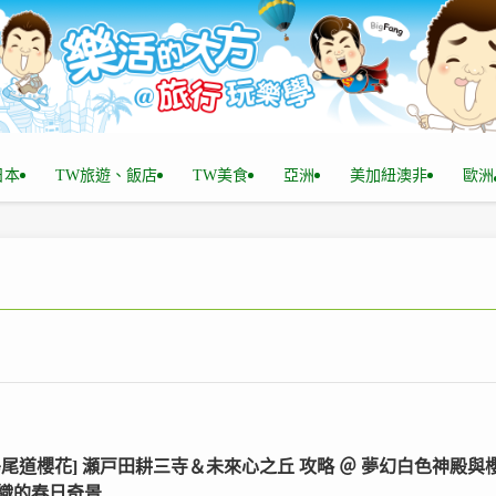
n日本
TW旅遊、飯店
TW美食
亞洲
美加紐澳非
歐洲
島尾道櫻花] 瀬戸田耕三寺＆未來心之丘 攻略 ＠ 夢幻白色神殿與
織的春日奇景