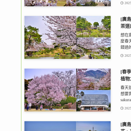
2025
[廣
茶道
想在
麼春天
錯過的
2025
[春
植物
春天
想要賞
saku
2025
[廣島