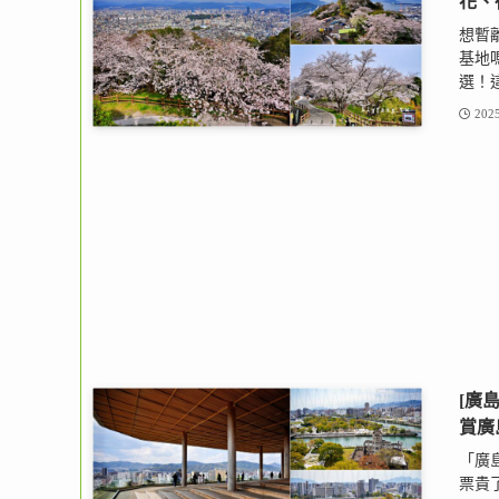
花、
想暫
基地嗎
選！這
2025
[廣
賞廣
「廣
票貴