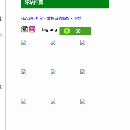
好站推薦
via’s旅行札記
。
愛旅遊的貓奴‧小梨
與
60
那
帶
還