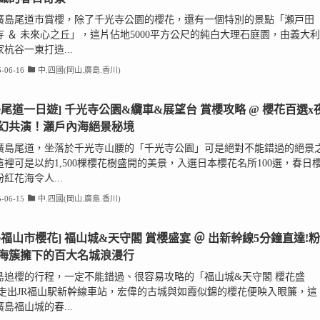
廣島尾道市賞櫻，除了千光寺公園的櫻花，還有一個特別的景點「瀬戸田
寺 ＆ 未來心之丘」，這片佔地5000平方公尺的純白大理石庭園，由義大利
杭谷一東打造...
-06-16
中.四國(岡山.廣島.香川)
島尾道一日遊] 千光寺公園&纜車&展望台 賞櫻攻略 @ 櫻花百選x
幻共演！瀨戶內海絕景秘境
廣島尾道，坐落於千光寺山腰的「千光寺公園」可是絕對不能錯過的絕景
這裡可是以約1,500棵櫻花樹盛開的美景，入選日本櫻花名所100選，春日
紅花海令人...
-06-15
中.四國(岡山.廣島.香川)
島福山市櫻花] 福山城&天守閣 賞櫻盛宴 ＠ 出新幹線5分鐘直達!粉
海簇擁下的百大名城浪漫行
島追櫻的行程，一定不能錯過、很容易攻略的「福山城&天守閣 櫻花盛
,走出JR福山駅新幹線車站，宏偉的古城與如霞似錦的櫻花便映入眼簾，這
島福山城的春...