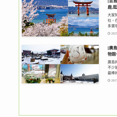
[宮
鹿,
大家
社，
多寶塔
2025
[廣
物館
廣島
不少
最棒的
2017