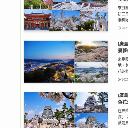
來到
耕三
雕刻家
2025
[廣
景夢
來到
地，
花的粉
2025
[廣
色花
在廣
宴」
就是廣