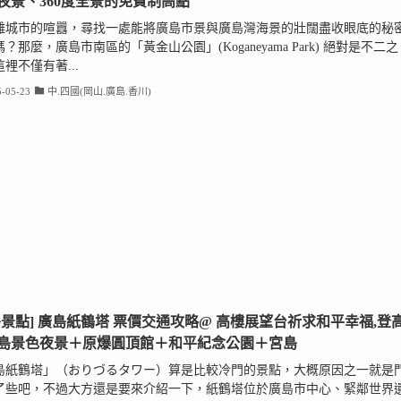
夜景、360度全景的免費制高點
離城市的喧囂，尋找一處能將廣島市景與廣島灣海景的壯闊盡收眼底的秘
？那麼，廣島市南區的「黃金山公園」(Koganeyama Park) 絕對是不二之
裡不僅有著...
-05-23
中.四國(岡山.廣島.香川)
島景點] 廣島紙鶴塔 票價交通攻略@ 高樓展望台祈求和平幸福,登
島景色夜景＋原爆圓頂館＋和平紀念公園＋宮島
島紙鶴塔」（おりづるタワー）算是比較冷門的景點，大概原因之一就是
了些吧，不過大方還是要來介紹一下，紙鶴塔位於廣島市中心、緊鄰世界