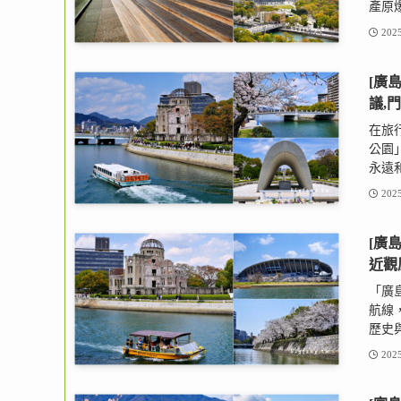
產原爆
2025
[廣
議,
在旅
公園
永遠和
2025
[廣島
近觀
「廣
航線
歷史
2025