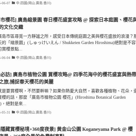
-06-07
中.四國(岡山.廣島.香川)
島市櫻花] 廣島縮景園 春日櫻花盛宴攻略 @ 探索日本庭園、櫻花
的文化交織
廣島市區尋覓一方靜謐之所，感受日本傳統庭園之美與櫻花盛放的浪漫？
的「縮景園」(しゅっけいえん / Shukkeien Garden Hiroshima)絕對是不容
賞櫻景點...
-06-04
中.四國(岡山.廣島.香川)
季必訪] 廣島市植物公園 賞櫻攻略@ 四季花海中的櫻花盛宴與熱
之旅,捕捉春天櫻花的美麗
就是要賞櫻啊，不然要幹嘛？如果你熱愛大自然，喜歡各種植物、花朵，
櫻的話，那麼「廣島市植物公園 櫻花」(Hiroshima Botanical Garden
ra)，絕對是來...
-05-31
中.四國(岡山.廣島.香川)
隱藏賞櫻秘境+360度夜景] 黄金山公園 Koganeyama Park @ 櫻