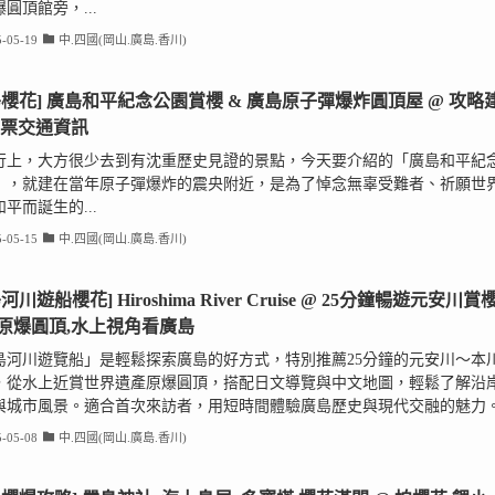
圓頂館旁，...
-05-19
中.四國(岡山.廣島.香川)
島櫻花] 廣島和平紀念公園賞櫻 & 廣島原子彈爆炸圓頂屋 @ 攻略
門票交通資訊
行上，大方很少去到有沈重歷史見證的景點，今天要介紹的「廣島和平紀
」，就建在當年原子彈爆炸的震央附近，是為了悼念無辜受難者、祈願世
平而誕生的...
-05-15
中.四國(岡山.廣島.香川)
河川遊船櫻花] Hiroshima River Cruise @ 25分鐘暢遊元安川賞櫻
原爆圓頂,水上視角看廣島
島河川遊覽船」是輕鬆探索廣島的好方式，特別推薦25分鐘的元安川～本
，從水上近賞世界遺產原爆圓頂，搭配日文導覽與中文地圖，輕鬆了解沿
與城市風景。適合首次來訪者，用短時間體驗廣島歷史與現代交融的魅力
-05-08
中.四國(岡山.廣島.香川)