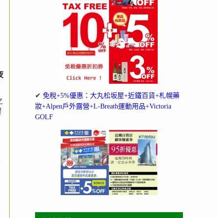
夜
✔
免稅+5%優惠：大丸松坂屋+近鐵百貨+札幌藥
之
妝+Alpen戶外露營+L-Breath運動用品+Victoria
櫻
GOLF