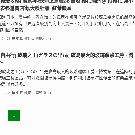
島櫻爆攻略] 嚴島神社x海上鳥居x多寶塔 櫻花滿開 @ 拍櫻花,餵小
逛表參道商店街,大啖牡蠣+紅葉饅頭
知道日本三景中唯一浮在海上的鳥居在哪嗎？就是位於廣島縣宮島的嚴島
在這不只擁有世界遺產級別的海上大鳥居，每年3月底到4月初，在宮島上
周圍的自然...
-04-24
中.四國(岡山.廣島.香川)
島自由行] 玻璃之里(ガラスの里) @ 廣島最大的玻璃體驗工房、博
～
的玻璃之里(ガラスの里) 是廣島最大的玻璃體驗工房、博物館，在這陳列
玻璃工藝製品，有好幾間玻璃博物館，也有利用玻璃特性作出的遊樂設施
是還有好多...
-02-23
中.四國(岡山.廣島.香川)
1