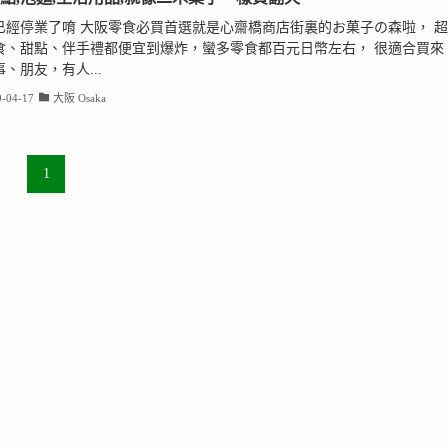
已經停業了唷 大阪零食必買首選就是心齋橋商店街裏的お菓子の森啦， 超
食、甜點、伴手禮都便宜到爆炸，蠻多零食都百元日幣左右， 很適合買來
、朋友，有人...
-04-17
大阪 Osaka
1