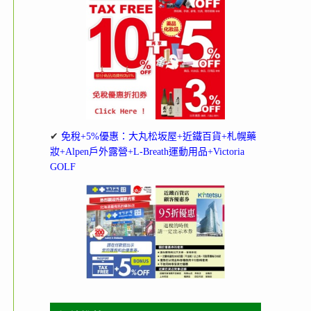
✔
免稅+5%優惠：大丸松坂屋+近鐵百貨+札幌藥
妝+Alpen戶外露營+L-Breath運動用品+Victoria
GOLF