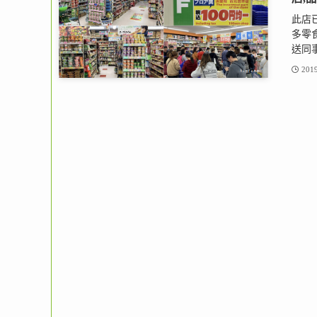
此店
多零
送同事
2019