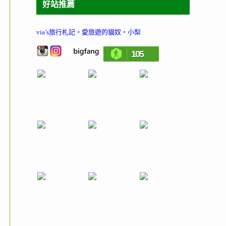
好站推薦
via’s旅行札記
。
愛旅遊的貓奴‧小梨
105