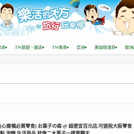
n日本
TW旅遊、飯店
TW美食
亞洲
美加紐澳非
歐洲
 [心齋橋必買零食] お菓子の森 @ 超便宜百元店,可退稅大阪零食
甜點,泡麵,生活用品,就像二木菓子一樣買翻天