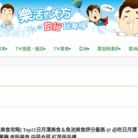
n日本
TW旅遊、飯店
TW美食
亞洲
美加紐澳非
歐洲
投美食攻略] Top21日月潭美食＆魚池美食評分最高 @ 必吃日月潭
餐廳,老街美食,中菜合菜,紅茶伴手禮