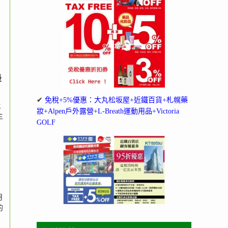
最
✔
免稅+5%優惠：大丸松坂屋+近鐵百貨+札幌藥
上
妝+Alpen戶外露營+L-Breath運動用品+Victoria
主
GOLF
月
的