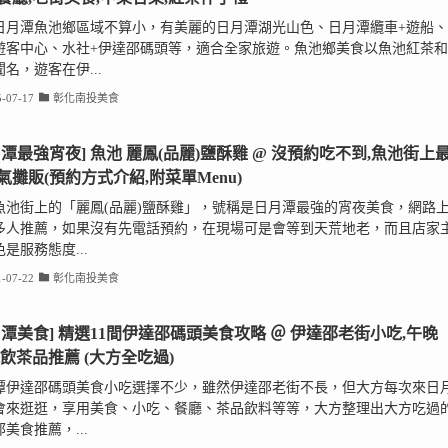
日月潭魚池鄉區域不算小，有美麗的日月潭湖光山色、日月潭纜車+遊船、
遊客中心、水社+伊達邵碼頭等，適合全家旅遊。魚池鄉美食以魚池紅茶和
名，遊客在伊...
-07-17
彰化南投美食
月潭最強宵夜] 魚池 麗鳳(品麗)鹽酥雞 @ 沒預約吃不到,魚池街上
氣攤販(預約方式介紹,附菜單Menu)
魚池街上的「麗鳳(品麗)鹽酥雞」，號稱是日月潭最強的宵夜美食，網路
多人推薦，如果沒有先電話預約，在現場可是會等到天荒地老，而且店家
是服務態度...
-07-22
彰化南投美食
月潭美食] 精選11間伊達邵碼頭美食攻略 ＠ 伊達邵老街小吃,午晚
冰飲茶品推薦 (大方全吃過)
潭伊達邵碼頭美食小吃選擇不少，雖然伊達邵老街不長，但大方每次來日
會來逛逛，享用美食、小吃、餐廳、茶品飲料等等，大方整理出大方吃過
美食推薦，...