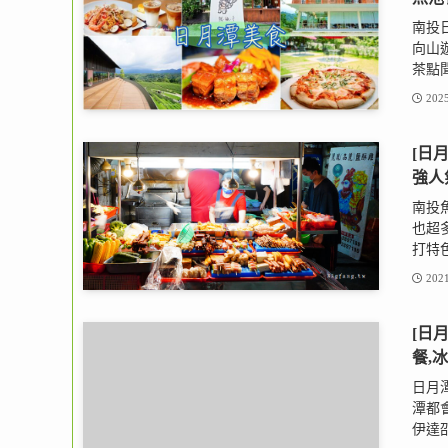
南投
向山
茶點聞
2025
[日
強人
南投
也超
打特色
2021
[日
餐,
日月
潭都
伊達邵