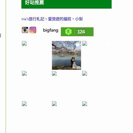
好站推薦
via’s旅行札記
。
愛旅遊的貓奴‧小梨
124
豬