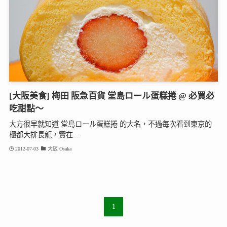
[大阪美食] 梅田 阪急百貨 堂島ロール蛋糕捲 @ 必買必
吃甜點～
大方很早就知道 堂島ロール蛋糕捲 的大名，不過每次看到東京的
櫃都大排長龍，實在...
2012-07-03
大阪 Osaka
1