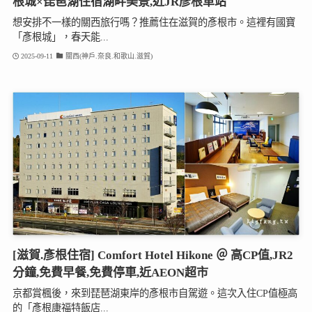
根城×琵琶湖住宿湖畔美景,近JR彥根車站
想安排不一樣的關西旅行嗎？推薦住在滋賀的彥根市。這裡有國寶
「彥根城」，春天能...
2025-09-11
關西(神戶.奈良.和歌山.滋賀)
[滋賀.彥根住宿] Comfort Hotel Hikone ＠ 高CP值,JR2
分鐘,免費早餐,免費停車,近AEON超市
京都賞楓後，來到琵琶湖東岸的彥根市自駕遊。這次入住CP值極高
的「彥根康福特飯店...