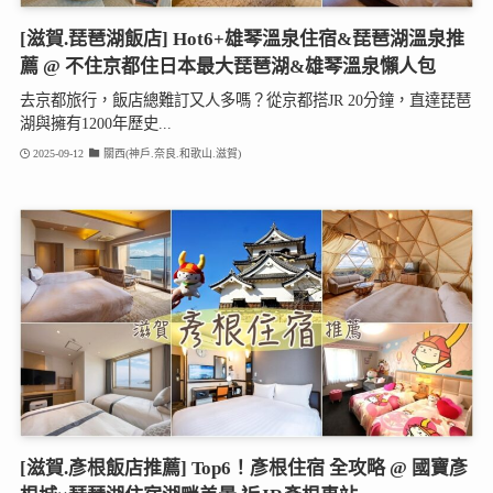
[滋賀.琵琶湖飯店] Hot6+雄琴溫泉住宿&琵琶湖溫泉推
薦 @ 不住京都住日本最大琵琶湖&雄琴溫泉懶人包
去京都旅行，飯店總難訂又人多嗎？從京都搭JR 20分鐘，直達琵琶
湖與擁有1200年歷史...
2025-09-12
關西(神戶.奈良.和歌山.滋賀)
[滋賀.彥根飯店推薦] Top6！彥根住宿 全攻略 @ 國寶彥