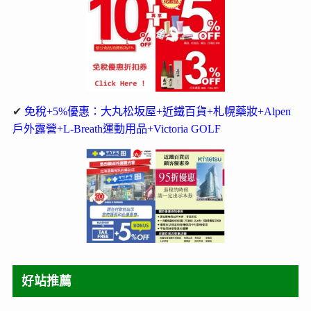
✔
免稅+5%優惠：大丸松坂屋+近鐵百貨+札幌藥妝+Alpen
戶外露營+L-Breath運動用品+Victoria GOLF
好站推薦