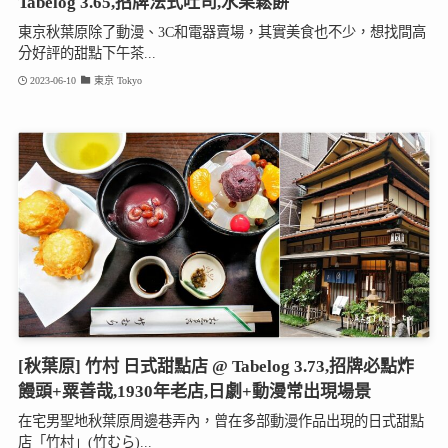
Tabelog 3.65,招牌法式吐司,水果鬆餅
東京秋葉原除了動漫、3C和電器賣場，其實美食也不少，想找間高
分好評的甜點下午茶...
2023-06-10
東京 Tokyo
[秋葉原] 竹村 日式甜點店 @ Tabelog 3.73,招牌必點炸
饅頭+粟善哉,1930年老店,日劇+動漫常出現場景
在宅男聖地秋葉原周邊巷弄內，曾在多部動漫作品出現的日式甜點
店「竹村」(竹むら)...