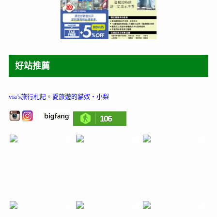
好站推薦
via’s旅行札記
。
愛旅遊的貓奴‧小梨
106