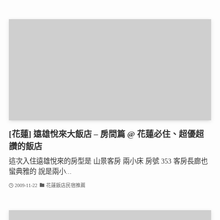
[花蓮] 遠雄悅來大飯店 – 房間篇 @ 花蓮必住、超優超
讚的飯店
這次入住遠雄悅來的房型是 山景客房 兩小床 房號 353 客房長廊也
蠻典雅的 說是兩小...
2009-11-22
花蓮飯店民宿推薦