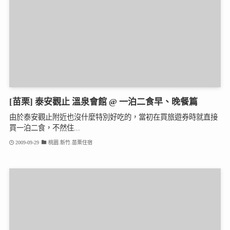
[苗栗] 泰安觀止 溫泉會館 @ 一泊二食早、晚餐篇
由於泰安觀止附近也沒什麼特別好吃的，當初在買旅遊券時就直接
買一泊二食，不然住...
2009-09-29
桃園.新竹.苗栗住宿