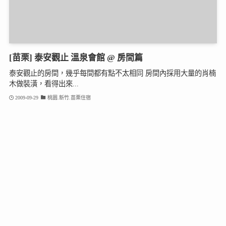
[苗栗] 泰安觀止 溫泉會館 @ 房間篇
泰安觀止的房間，幾乎每間都有點不太相同 房間內採用大量的肖楠
木做裝潢，看得出來...
2009-09-29
桃園.新竹.苗栗住宿