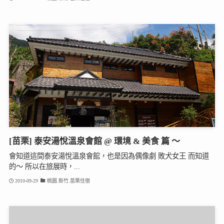
[苗栗] 泰安湯悅溫泉會館 @ 環境 & 美食 篇 ～
會知道這間泰安湯悅溫泉會館，也是因為偶像劇 敗犬女王 而知道
的～ 所以在旅展時，...
2010-09-29
桃園.新竹.苗栗住宿