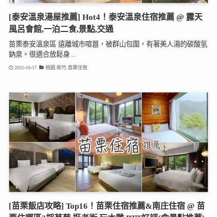
[泰安溫泉湯屋推薦] Hot4！泰安溫泉住宿推薦 @ 露天
風呂會館,一泊二食,景點,交通
苗栗泰安溫泉區 遠離城市喧囂，被群山包圍，有著美人湯的碳酸氫
鈉泉。很適合放鬆身...
2025-10-17
桃園.新竹.苗栗住宿
[苗栗飯店攻略] Top16！苗栗住宿推薦&南庄住宿 @ 苗