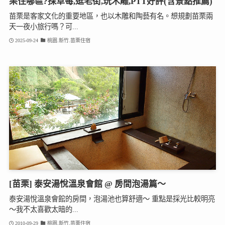
栗住哪區?採草莓,逛老街,玩木雕,PTT好評(含景點推薦)
苗栗是客家文化的重要地區，也以木雕和陶藝有名。想規劃苗栗兩
天一夜小旅行嗎？可...
2025-09-24
桃園.新竹.苗栗住宿
[苗栗] 泰安湯悅溫泉會館 @ 房間泡湯篇～
泰安湯悅溫泉會館的房間，泡湯池也算舒適～ 重點是採光比較明亮
～我不太喜歡太暗的...
2010-09-29
桃園.新竹.苗栗住宿