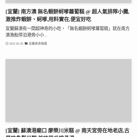
[宜蘭] 南方澳 無名蝦餅蚵嗲蘿蔔糕 @ 超人氣排隊小攤,
激推炸蝦餅、蚵嗲,用料實在,便宜好吃
宜蘭蘇澳有一間超神奇的小吃，「無名蝦餅蚵嗲蘿蔔糕」就在南方
澳漁船停泊港旁小小...
2021-02-26
宜蘭美食推薦
[宜蘭] 蘇澳港廟口 廖榮川米糕 @ 南天宮旁在地老店,古