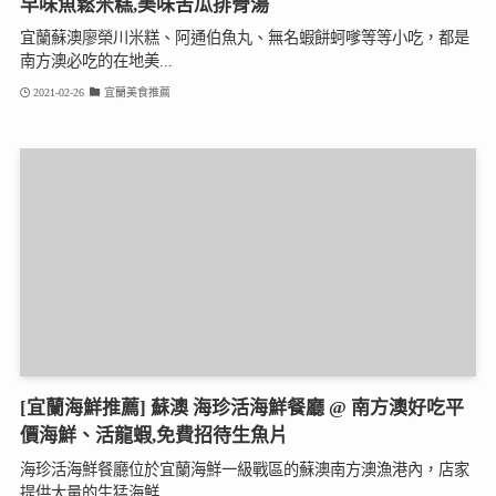
早味魚鬆米糕,美味苦瓜排骨湯
宜蘭蘇澳廖榮川米糕、阿通伯魚丸、無名蝦餅蚵嗲等等小吃，都是
南方澳必吃的在地美...
2021-02-26
宜蘭美食推薦
[宜蘭海鮮推薦] 蘇澳 海珍活海鮮餐廳 @ 南方澳好吃平
價海鮮、活龍蝦,免費招待生魚片
海珍活海鮮餐廳位於宜蘭海鮮一級戰區的蘇澳南方澳漁港內，店家
提供大量的生猛海鮮...