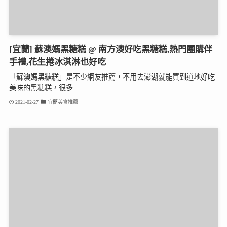
[宜蘭] 蘇澳媽黑糖糕 @ 南方澳好吃黑糖糕,熱門團購伴
手禮,花生捲冰淇淋也好吃
「蘇澳媽黑糖糕」是不少網友推薦，不用去澎湖就能買到道地好吃
美味的黑糖糕，很多...
2021-02-27
宜蘭美食推薦