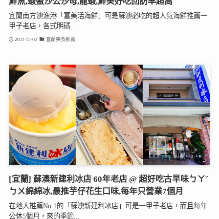
鮮魚,蝦蟹沙公沙母,龍蝦,鮮美好吃回訪率超高
宜蘭南方澳漁港「富美活海鮮」可是蘇澳必吃的超人氣海鮮推薦一
甲子老店，各式明碼...
2021-12-02
宜蘭美食推薦
[宜蘭] 蘇澳新建利冰店 60年老店 @ 超好吃古早味ㄅㄚˇ
ㄅㄨ綿綿冰,最推芋仔花生口味,每年只營業7個月
在地人推薦No.1的「蘇澳新建利冰店」可是一甲子老店，而且每年
公休5個月，來的季節...