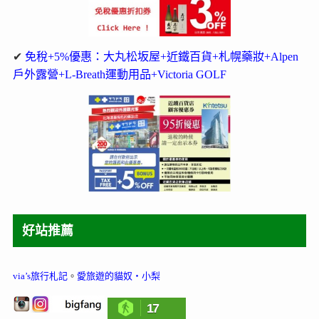
✔
免稅+5%優惠：大丸松坂屋+近鐵百貨+札幌藥妝+Alpen
戶外露營+L-Breath運動用品+Victoria GOLF
好站推薦
via’s旅行札記
。
愛旅遊的貓奴‧小梨
17