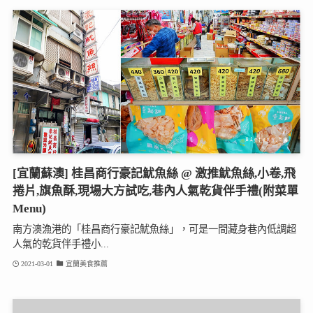
[宜蘭蘇澳] 桂昌商行豪記魷魚絲 @ 激推魷魚絲,小卷,飛
捲片,旗魚酥,現場大方試吃,巷內人氣乾貨伴手禮(附菜單
Menu)
南方澳漁港的「桂昌商行豪記魷魚絲」，可是一間藏身巷內低調超
人氣的乾貨伴手禮小...
2021-03-01
宜蘭美食推薦