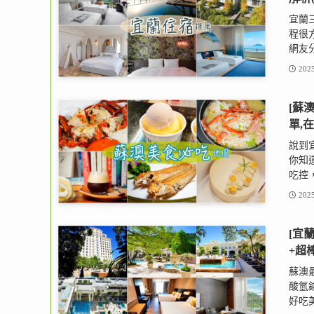
宜蘭
程很
網友分
2025
[蘇
單,
說到
你知
吃控，
2025
[宜
+超
蘇澳
酸氫
好吃美