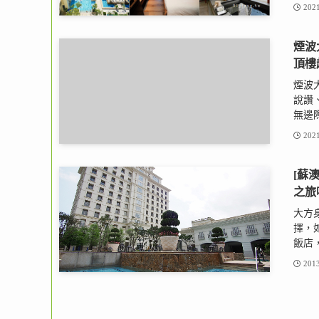
2021
煙波
頂樓
煙波大
說讚
無邊際
2021
[蘇
之旅
大方
擇，
飯店，
2013