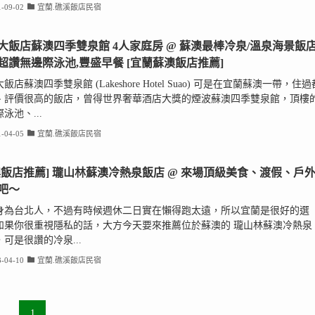
-09-02
宜蘭.礁溪飯店民宿
大飯店蘇澳四季雙泉館 4人家庭房 @ 蘇澳最棒冷泉/溫泉海景飯店
超讚無邊際泳池,豐盛早餐 [宜蘭蘇澳飯店推薦]
飯店蘇澳四季雙泉館 (Lakeshore Hotel Suao) 可是在宜蘭蘇澳一帶，住過
、評價很高的飯店，曾得世界奢華酒店大獎的煙波蘇澳四季雙泉館，頂樓
泳池、...
-04-05
宜蘭.礁溪飯店民宿
澳飯店推薦] 瓏山林蘇澳冷熱泉飯店 @ 來場頂級美食、渡假、戶
吧～
身為台北人，不過有時候週休二日實在懶得跑太遠，所以宜蘭是很好的選
如果你很重視隱私的話，大方今天要來推薦位於蘇澳的 瓏山林蘇澳冷熱泉
可是很讚的冷泉...
-04-10
宜蘭.礁溪飯店民宿
1