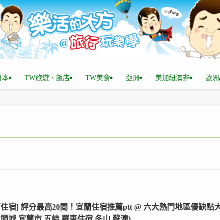
n日本
TW旅遊、飯店
TW美食
亞洲
美加紐澳非
歐洲
蘭住宿] 評分最高20間！宜蘭住宿推薦ptt @ 六大熱門地區優缺點
(頭城,宜蘭市,五結,羅東住宿,冬山,蘇澳)