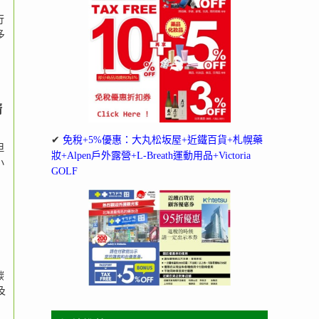
行
多
清
✔
免稅+5%優惠：大丸松坂屋+近鐵百貨+札幌藥
但
妝+Alpen戶外露營+L-Breath運動用品+Victoria
小
GOLF
碳
及