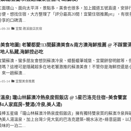
三面環山、面向太平洋，景點多，美食也很多，加上國道五號直達，安排
方便。想找住宿，大方整理了「評分最高20間！宜蘭住宿推薦ptt」，有很
享的口碑清...
-09-30
宜蘭.礁溪飯店民宿
澳美食地圖] 老饕都愛!13間蘇澳美食&南方澳海鮮推薦 @ 不踩雷
在地人私藏,海鮮控必吃
宜蘭蘇澳，蠻多朋友會想到蘇澳冷泉、蜡藝蠟筆城堡、宜蘭餅發明館等，
道嗎？這裡可是隱藏超多在地老饕激推的蘇澳美食！不管你是海鮮控還是
來一趟蘇澳...
-05-14
宜蘭美食推薦
蘭溫泉] 瓏山林蘇澳冷熱泉度假飯店 @ 5星巴洛克住宿+美食饗宴
棒4人家庭房+雙湯(冷泉,美人湯)
最棒五星級「瓏山林蘇澳冷熱泉度假飯店」擁有獨特雙泉質的蘇澳冷泉與
鈉美人湯溫泉，加上台灣少見大氣的巴洛克建築+親水泳池+綠意庭園，以
味的一泊二...