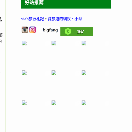
好站推薦
via’s旅行札記
。
愛旅遊的貓奴‧小梨
,
167
都
的
外