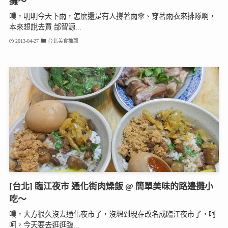
攤～
噗，明明今天下雨，怎麼還是有人撐著雨傘、穿著雨衣來排隊啊，
本來想說去買 邰智源...
2013-04-27
台北美食推薦
[台北] 臨江夜市 通化街肉燥飯 @ 簡單美味的路邊攤小
吃～
噗，大方很久沒去通化夜市了，沒想到現在改名成臨江夜市了，呵
呵，今天要去逛逛臨...