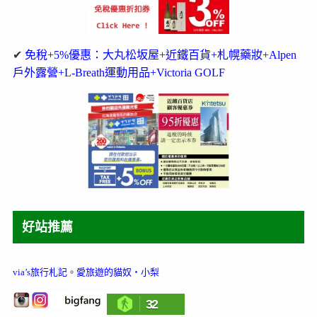
✔
免稅+5%優惠：大丸松坂屋+近鐵百貨+札幌藥妝+Alpen
戶外露營+L-Breath運動用品+Victoria GOLF
好站推薦
via’s旅行札記
。
愛旅遊的貓奴‧小梨
32