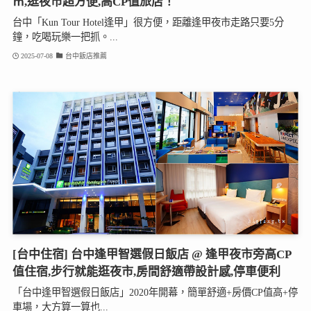
㎡,逛夜市超方便,高CP值旅店！
台中「Kun Tour Hotel逢甲」很方便，距離逢甲夜市走路只要5分
鐘，吃喝玩樂一把抓。...
2025-07-08
台中飯店推薦
[台中住宿] 台中逢甲智選假日飯店 @ 逢甲夜市旁高CP
值住宿,步行就能逛夜市,房間舒適帶設計感,停車便利
「台中逢甲智選假日飯店」2020年開幕，簡單舒適+房價CP值高+停
車場，大方算一算也...