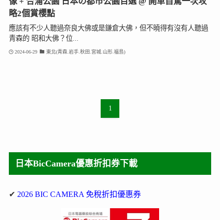
像 + 合浦公園 日本の都市公園百選 @ 開車自駕一次攻
略2個賞櫻點
應該有不少人聽過奈良大佛或是鎌倉大佛，但不曉得有沒有人聽過
青森的 昭和大佛？位...
2024-06-29
東北(青森.岩手.秋田.宮城.山形.福島)
1
日本BicCamera優惠折扣券下載
✔
2026 BIC CAMERA 免稅折扣優惠券