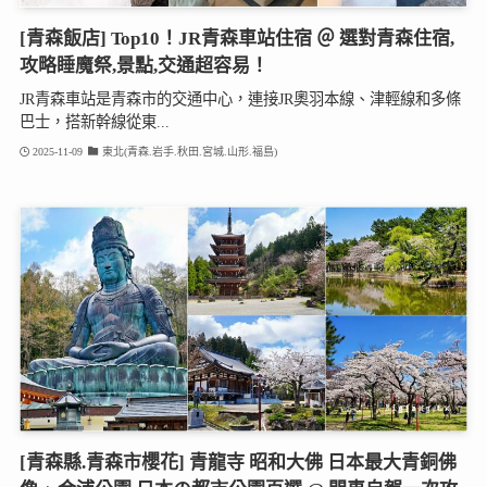
[青森飯店] Top10！JR青森車站住宿 ＠ 選對青森住宿,
攻略睡魔祭,景點,交通超容易！
JR青森車站是青森市的交通中心，連接JR奧羽本線、津輕線和多條
巴士，搭新幹線從東...
2025-11-09
東北(青森.岩手.秋田.宮城.山形.福島)
[青森縣.青森市櫻花] 青龍寺 昭和大佛 日本最大青銅佛