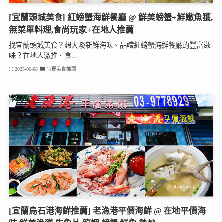
[宜蘭頭城美食] 紅螃蟹海鮮餐廳 @ 鮮美螃蟹+鮮嫩魚獲,
無菜單料理,食尚玩家+在地人推薦
找宜蘭頭城美食？想大啖新鮮海味、品嚐紅螃蟹海鮮餐廳的豐富滋
味？在地人激推、食...
2025-06-08
宜蘭美食推薦
[宜蘭烏石港海鮮推薦] 老漁港平價海鮮 @ 在地平價海