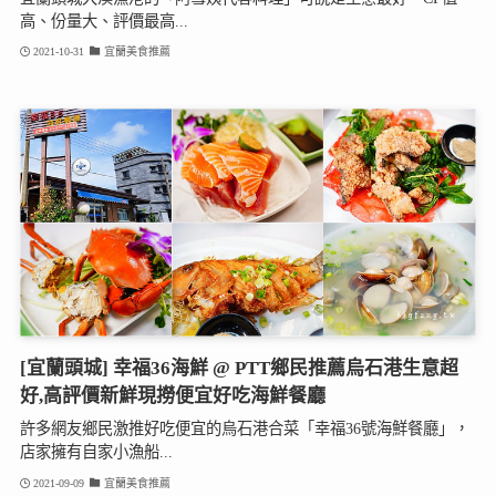
高、份量大、評價最高...
2021-10-31
宜蘭美食推薦
[宜蘭頭城] 幸福36海鮮 @ PTT鄉民推薦烏石港生意超
好,高評價新鮮現撈便宜好吃海鮮餐廳
許多網友鄉民激推好吃便宜的烏石港合菜「幸福36號海鮮餐廳」，
店家擁有自家小漁船...
2021-09-09
宜蘭美食推薦