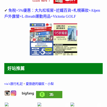
✔
免稅+5%優惠：大丸松坂屋+近鐵百貨+札幌藥妝+Alpen
戶外露營+L-Breath運動用品+Victoria GOLF
好站推薦
via’s旅行札記
。
愛旅遊的貓奴‧小梨
35