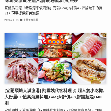
味,鮮美漁獲,生魚片,龍蝦,螃蟹,鮮魚,熱炒
宜蘭烏石港「老漁港平價海鮮」有著Google評價4.2評論破千的實
力，現場提供鮮美漁獲...
2022-04-21
宜蘭美食推薦
[宜蘭頭城大溪漁港] 阿雪姨代客料理 @ 超人氣小吃攤,
大份量CP值高海鮮料理,Google評價4.8,評論超過1600
則
宜蘭頭城大溪漁港的「阿雪姨代客料理」可說是生意最好、CP值