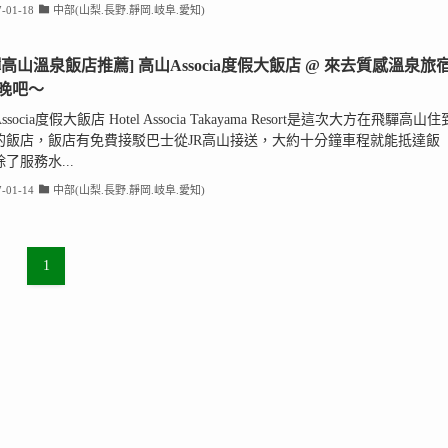
-01-18
中部(山梨.長野.靜岡.岐阜.愛知)
驒高山溫泉飯店推薦] 高山Associa度假大飯店 @ 來去質感溫泉旅
晚吧～
socia度假大飯店 Hotel Associa Takayama Resort是這次大方在飛驒高山住
的飯店，飯店有免費接駁巴士從JR高山接送，大約十分鐘車程就能抵達飯
了服務水...
-01-14
中部(山梨.長野.靜岡.岐阜.愛知)
1