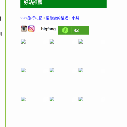
好站推薦
via’s旅行札記
。
愛旅遊的貓奴‧小梨
宿
43
到