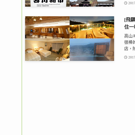
2017
[飛
住一
高山As
很棒
店，除
2017