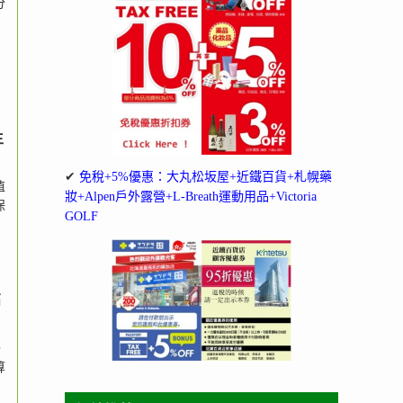
分
生
✔
免稅+5%優惠：大丸松坂屋+近鐵百貨+札幌藥
值
妝+Alpen戶外露營+L-Breath運動用品+Victoria
保
GOLF
高
，
算