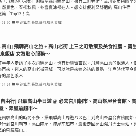
為「飛驒的小京都」的岐阜縣飛驒高山，擁有三町老街、宮川朝市與四季
自然景色，春櫻秋楓、冬雪夏涼都迷人。想安排便利又舒適的 高山住宿
篇「Top13！高...
-01-30
中部(山梨.長野.靜岡.岐阜.愛知)
阜.高山] 飛驒高山之旅 + 高山老街 上三之町散策及美食推薦 + 寶
溫泉飯店 女將貼心服務～
在半年內走訪了兩次飛驒高山，也有粉絲留言說，飛驒高山真的很迷人，
來再來，迷人的高山老街區域，可以說是來這必訪的景點，江戶時代至今
的黑色系木...
-04-24
中部(山梨.長野.靜岡.岐阜.愛知)
阜自由行] 飛驒高山半日遊 @ 必去宮川朝市、高山祭屋台會館、
屋、陣屋前超市～
在飛驒高山的時間不多，搭飛騨高山周遊バス巴士到高山祭屋台會館開始
步行到宮川朝市、高山陣屋、陣屋前超市，最後走回高山濃飛巴士車站，
的飛驒高山...