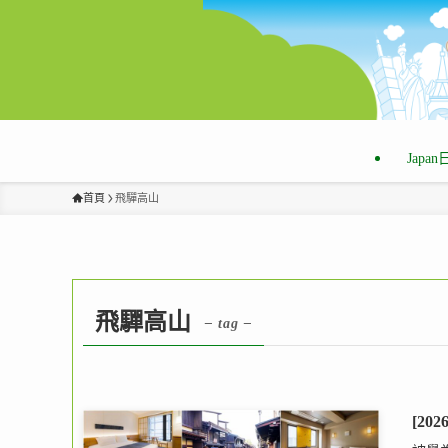
Japa
首頁
飛驒高山
飛驒高山
– tag –
[2