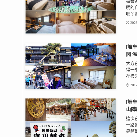
被譽
明的
嗎？這
2026
[岐
閣 
大方
得一
存很好
2017
[崎
山陣
這次
一路
是簡單