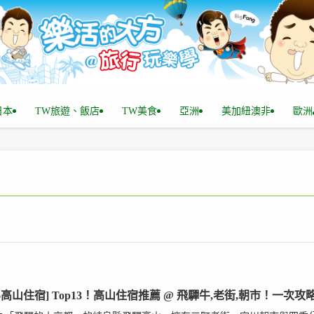
n日本
TW旅遊、飯店
TW美食
亞洲
美加紐澳非
歐洲
026高山住宿] Top13！高山住宿推薦 @ 飛驒牛,老街,朝市！一次攻