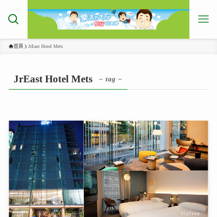
首頁
JrEast Hotel Mets
JrEast Hotel Mets
– tag –