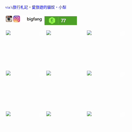
via’s旅行札記
。
愛旅遊的貓奴‧小梨
77