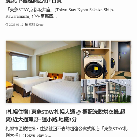
脫烘,下樓逛商店街+百貨
「東急STAY京都阪井座」(Tokyu Stay Kyoto Sakaiza Shijo-
Kawaramachi) 位在京都四...
2025-09-12
京都 Kyoto
[札幌住宿] 東急STAY札幌大通 @ 標配洗脫烘衣機,超
爽!近大通薄野+狸小路,地鐵3分
札幌市區被推爆、住過就回不去的超強公寓式飯店「東急STAY札
幌大通」(Tokyu Stay S...