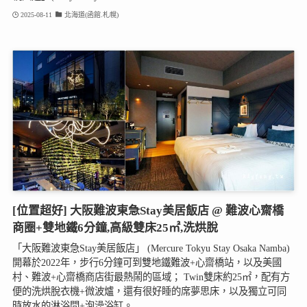
2025-08-11
北海道(函館.札幌)
[位置超好] 大阪難波東急Stay美居飯店 @ 難波心齋橋
商圈+雙地鐵6分鐘,高級雙床25㎡,洗烘脫
「大阪難波東急Stay美居飯店」 (Mercure Tokyu Stay Osaka Namba)
開幕於2022年，步行6分鐘可到雙地鐵難波+心齋橋站，以及美國
村、難波+心齋橋商店街最熱鬧的區域； Twin雙床約25㎡，配有方
便的洗烘脫衣機+微波爐，還有很好睡的席夢思床，以及獨立可同
時放水的淋浴間+泡澡浴缸。