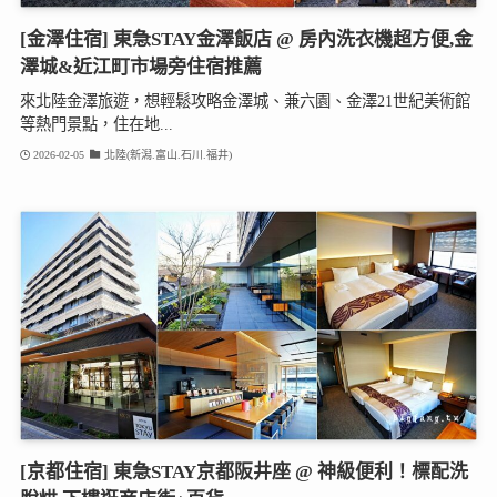
[金澤住宿] 東急STAY金澤飯店 @ 房內洗衣機超方便,金
澤城&近江町市場旁住宿推薦
來北陸金澤旅遊，想輕鬆攻略金澤城、兼六園、金澤21世紀美術館
等熱門景點，住在地...
2026-02-05
北陸(新潟.富山.石川.福井)
[京都住宿] 東急STAY京都阪井座 @ 神級便利！標配洗