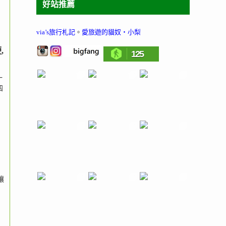
好站推薦
via’s旅行札記
。
愛旅遊的貓奴‧小梨
,
125
一
四
讓