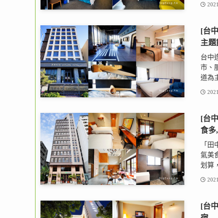
2021
[台
主題
台中
市、
道為主
2021
[台中
食多
「田中
氣美
划算，而
2021
[台
宿