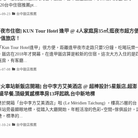
p20台中住宿推薦pt...
-09-23
台中飯店推薦
夜市住宿] KUN Tour Hotel 逢甲 @ 4人家庭房35㎡,逛夜市超方便
P值旅店！
Kun Tour Hotel逢甲」很方便，距離逢甲夜市走路只要5分鐘，吃喝玩樂
。飯店在2018年才開幕，在逢甲飯店算是較新的住宿。這次大方入住的是
房，有客廳...
-07-08
台中飯店推薦
中火車站新飯店開箱] 台中李方艾美酒店 @ 超棒設計5星飯店,超澎
盛早餐,頂級質感標準房13坪起跳,台中新地標
於開箱「台中李方艾美酒店」啦 (Le Méridien Taichung) ，樓高25層的台
車站旁最顯眼地標，從踏入大廳開始，年輕活潑的色彩+空間+傢俱設計，
，標準的...
-10-24
台中飯店推薦