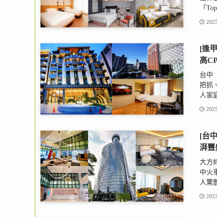
「To
2025
[逢甲
高C
台中「
把抓
人家庭
2025
[台
湃豐
大方終
中火
人驚艷
2022