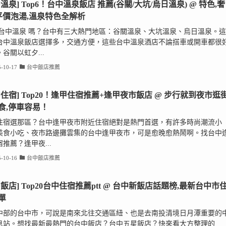
溫泉] Top6！台中溫泉飯店 推薦(谷關/大坑/烏日溫泉) @ 特色,奢
平價泡湯,溫泉特色全解析
 台中溫泉 嗎？台中有三大熱門地區：谷關溫泉、大坑溫泉、烏日溫泉。這
台中溫泉飯店選擇多，交通方便，這些台中溫泉酒店不論搭車或開車都很
谷關以虹夕...
-10-17
台中飯店推薦
中住宿] Top20！逢甲住宿推薦+逢甲夜市飯店 @ 步行就到夜市逛
食,停車容易！
住宿選那區？台中逢甲夜市附近住宿絕對是熱門首選，有許多時尚潮流小
美食小吃、夜市路邊攤雲集的台中逢甲夜市，可是愈晚愈熱鬧啊。找台中
推薦？逢甲夜...
-10-16
台中飯店推薦
中飯店] Top20台中住宿推薦ptt @ 台中新飯店話題榜,最新台中市
單
中部的台中市，可說是南來北往交通區紐、也是去南投清境日月潭重要的
息站。想找最新最熱門的台中飯店？台中五星飯店？快來看大方整理的