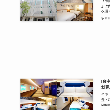
「卡
加上
衣機，
2021
[台
划算
台中
邊，
Min