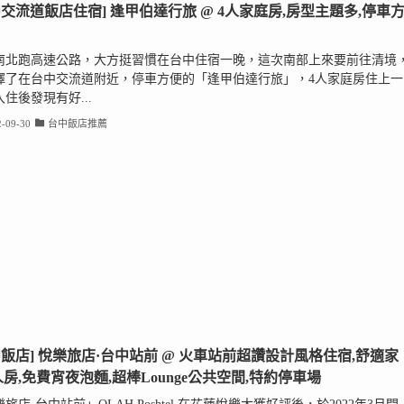
中交流道飯店住宿] 逢甲伯達行旅 @ 4人家庭房,房型主題多,停車
南北跑高速公路，大方挺習慣在台中住宿一晚，這次南部上來要前往清境
擇了在台中交流道附近，停車方便的「逢甲伯達行旅」，4人家庭房住上一
住後發現有好...
-09-30
台中飯店推薦
中飯店] 悅樂旅店·台中站前 @ 火車站前超讚設計風格住宿,舒適家
人房,免費宵夜泡麵,超棒Lounge公共空間,特約停車場