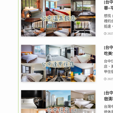
[台中
華+
想找
裡的
抵達。
2025
[台
吃美
台中
店、
甲住宿
2025
[台
宿清
台灣
途休