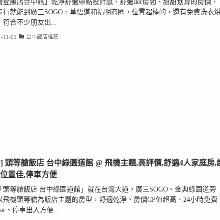
爾登飯店台中館」乾淨舒適帶點設計感、舒適der房間、甜甜划算的房價，
步行就能到廣三SOGO、草悟道和精明商圈，位置超棒的，還有免費洗衣
符合不少朋友出...
-11-01
台中飯店推薦
中] 頭等艙飯店 台中綠園道館 @ 飛機主題,高評價,舒適4人家庭房,
,位置佳,停車方便
「頭等艙飯店 台中綠園道館」就在台灣大道，廣三SOGO、金典綠園道旁
以飛機頭等艙為飯店主題的房型，舒適乾淨、房價CP值超高、24小時免費
iBar、停車出入方便...