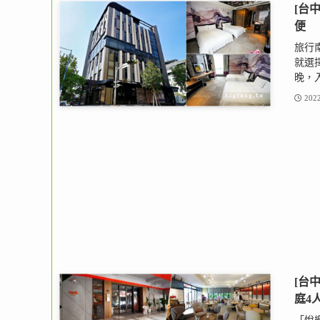
[台
便
旅行
就選
晚，入
2022
[台
庭4