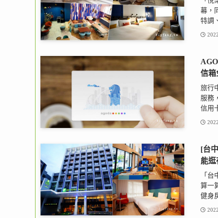
「悅樂
幕，
特調、
2022
AG
信箱
旅行
服務
信用卡
2022
[台
能逛
「台
算一
健身房
2022