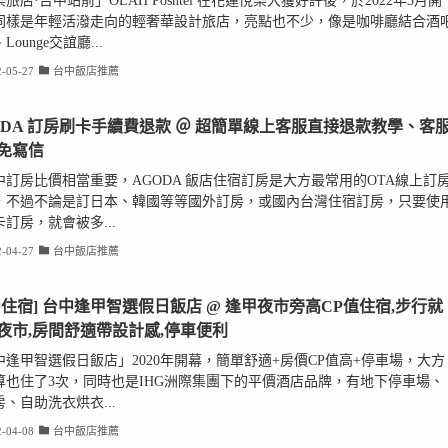
旅店·台中站前」OLAH Poshtel 在花蓮悅樂大獲好評後，於2022年3月開
同樣是年輕活潑走向的輕奢華設計旅店，亮點也不少，像是咖啡廳結合酒
Lounge交誼廳...
-05-27
台中飯店推薦
ODA 訂房刷卡手續費退款 ＠ 超簡單線上客服直接退款教學、客
免寫信
中訂房比價相當重要，AGODA 飯店住宿訂房是大方最常用的OTA線上訂
，不過不論是訂日本、韓國等等國外訂房，或國內台灣住宿訂房，只要使
訂房，就會被多...
-04-27
台中飯店推薦
中住宿] 台中逢甲智選假日飯店 @ 逢甲夜市旁高CP值住宿,步行就
夜市,房間舒適帶設計感,停車便利
中逢甲智選假日飯店」2020年開幕，簡單舒適+房價CP值高+停車場，大方
算也住了3次，同時也是IHG洲際集團下的平價酒店品牌，有地下停車場、
、自助洗衣烘衣...
-04-08
台中飯店推薦