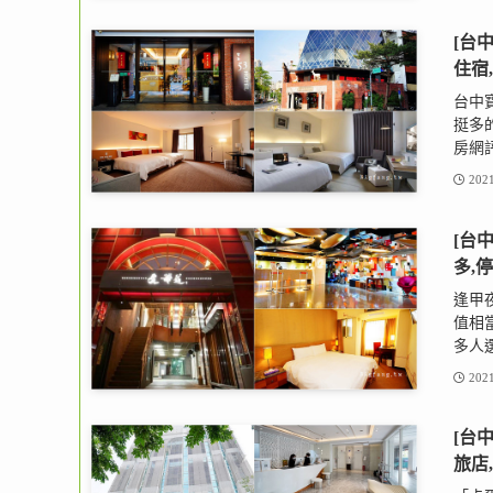
[台
住宿
台中寶
挺多
房網評
2021
[台
多,
逢甲
值相
多人選
2021
[台
旅店