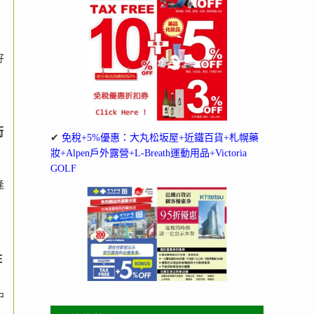
好
街
✔
免稅+5%優惠：大丸松坂屋+近鐵百貨+札幌藥
妝+Alpen戶外露營+L-Breath運動用品+Victoria
GOLF
逢
住
中