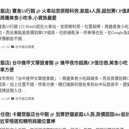
中飯店] 寶島53行館 @ 火車站宮原眼科旁,家庭4人房,超划算CP值
,周邊美食小吃多,小資族最愛
島53行館 (53 Hotel)就在火車站、宮原眼科旁，位置超棒，周邊美食小吃
的，而且重點是房價划算CP值高，也舒適乾淨，停車場也近，在Google及
價都挺不錯...
-11-10
台中飯店推薦
中飯店] 台中逢甲文華道會館 @ 逢甲夜市超高CP值住宿,美食小吃
停車方便
夜市旁的「台中逢甲文華道會館」，周邊美食小吃超級多，而且房價划算C
當高，加上位置不錯，停車方便，精打細算的朋友來到台中玩逛夜市，還
擇這間入住...
-11-08
台中飯店推薦
中住宿] 卡爾登飯店台中館 @ 划算舒適家庭4人房,房價甜甜der設
,近草悟道和精明商圈位置棒