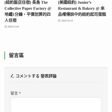
[紐約飯店住宿] 長島 The
[美國紐約] Junior’s
Collective Paper Factory @
Restaurant & Bakery @ 來
地鐵1分鐘，平價划算的四
品嚐傳說中的紐約起司蛋糕
人住宿
2020-10-24
2020-11-05
留言區
コメントする
發表評論
留言
*