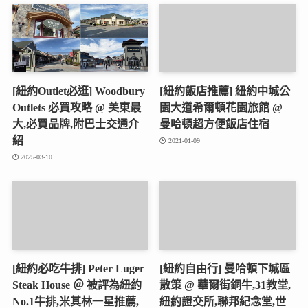
[紐約Outlet必逛] Woodbury
[紐約飯店推薦] 紐約中城公
Outlets 必買攻略 @ 美東最
園大道希爾頓花園旅館 @
大,必買品牌,附巴士交通介
曼哈頓超方便飯店住宿
紹
2021-01-09
2025-03-10
[紐約必吃牛排] Peter Luger
[紐約自由行] 曼哈頓下城區
Steak House ＠ 被評為紐約
散策 @ 華爾街銅牛,31教堂,
No.1牛排,米其林一星推薦,
紐約證交所,聯邦紀念堂,世