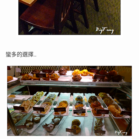
蠻多的選擇..