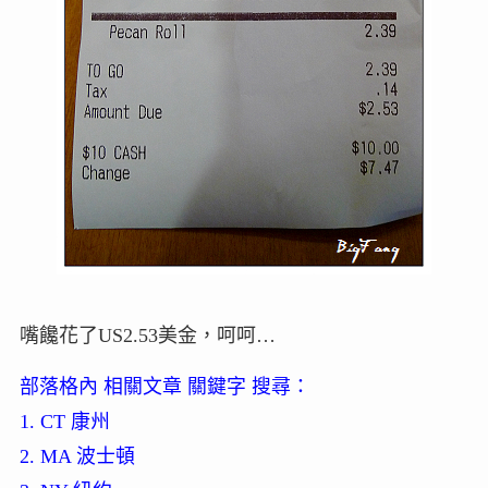
嘴饞花了US2.53美金，呵呵…
部落格內 相關文章 關鍵字 搜尋：
1. CT 康州
2. MA 波士頓