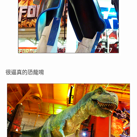
很逼真的恐龍唷