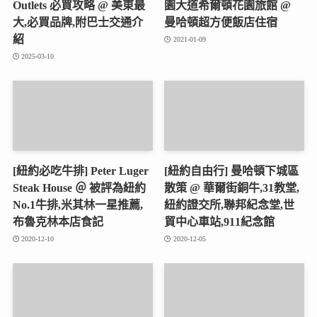
Outlets 必買攻略 @ 美東最
園大道希爾頓花園旅館 @
大,必買品牌,附巴士交通介
曼哈頓超方便飯店住宿
紹
2021-01-09
2025-03-10
[紐約必吃牛排] Peter Luger
[紐約自由行] 曼哈頓下城區
Steak House ＠ 被評為紐約
散策 @ 華爾街銅牛,31教堂,
No.1牛排,米其林一星推薦,
紐約證交所,聯邦紀念堂,世
布魯克林本店食記
貿中心車站,911紀念館
2020-12-10
2020-12-05