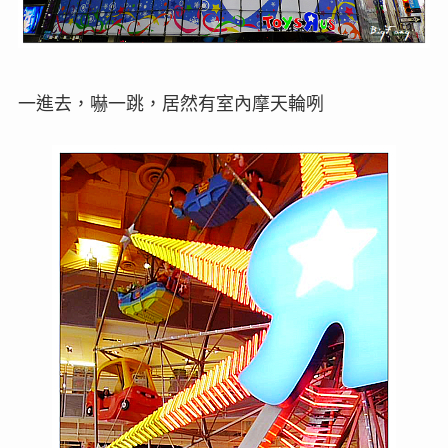
一進去，嚇一跳，居然有室內摩天輪咧