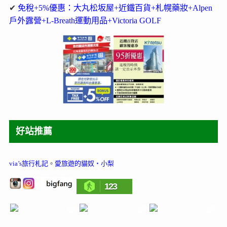
✔
免稅+5%優惠：大丸松坂屋+近鐵百貨+札幌藥妝+Alpen
戶外露營+L-Breath運動用品+Victoria GOLF
好站推薦
via’s旅行札記
。
愛旅遊的貓奴‧小梨
123