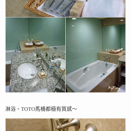
淋浴、TOTO馬桶都極有質感～