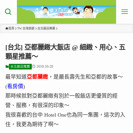
首頁
TW 台灣旅遊
台北飯店推薦
[台北] 亞都麗緻大飯店 @ 細緻、用心、五
顆星推薦～
2010-10-20
台北飯店推薦
最早知道
亞都麗緻
，是嚴長壽先生和亞都的故事～
(
看房價
)
那時候就對亞都麗緻有別於一般飯店更優質的經
營、服務，有很深的印象～
我很喜歡的台中 Hotel One也為同一集團，這次的入
住，我更為期待了啊～