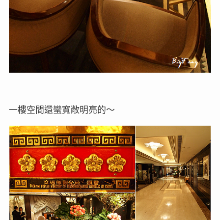
一樓空間還蠻寬敞明亮的～