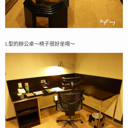
L型的辦公桌～椅子很好坐唷～