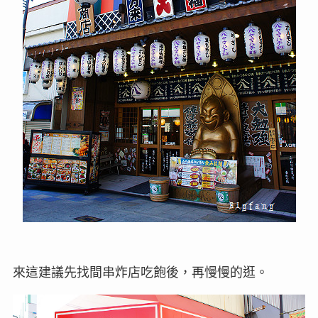
來這建議先找間串炸店吃飽後，再慢慢的逛。