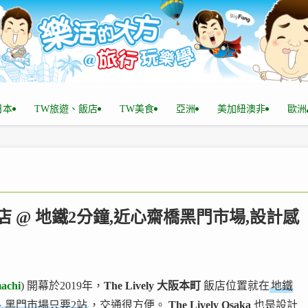
n日本
TW旅遊、飯店
TW美食
亞洲
美加紐澳非
歐洲
店 @ 地鐵2分鐘,近心齋橋黑門市場,設計感
achi
) 開幕於2019年，
The Lively 大阪本町
飯店位置就在
地鐵
、黑門市場只要2站
，交通很方便。
The Lively Osaka
也是設計