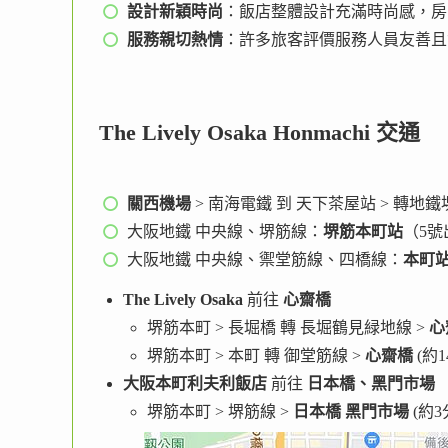
設計新穎時尚
：飯店整體設計充滿時尚感，房
服務親切熱情
：許多旅客評價服務人員友善且
The Lively Osaka Honmachi 交通
關西機場
> 南海電鐵 到 天下茶屋站 > 轉地
大阪地鐵 中央線、堺筋線：
堺筋本町站
（5號
大阪地鐵 中央線、禦堂筋線、四橋線：
本町
The Lively Osaka
前往
心齋橋
堺筋本町 > 長堀橋 轉 長堀鶴見緑地線 >
心
堺筋本町 > 本町 轉 御堂筋線 >
心齋橋
(約
大阪本町利夫利飯店
前往
日本橋、黑門市場
堺筋本町 > 堺筋線 >
日本橋 黑門市場
(約3