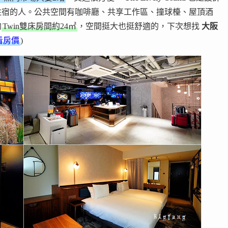
住宿的人。公共空間有咖啡廳、共享工作區、撞球檯、屋頂酒
的
Twin雙床房間約24㎡
，空間挺大也挺舒適的，下次想找
大阪
看房價
)