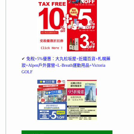
✔
免稅+5%優惠：大丸松坂屋+近鐵百貨+札幌藥
妝+Alpen戶外露營+L-Breath運動用品+Victoria
GOLF