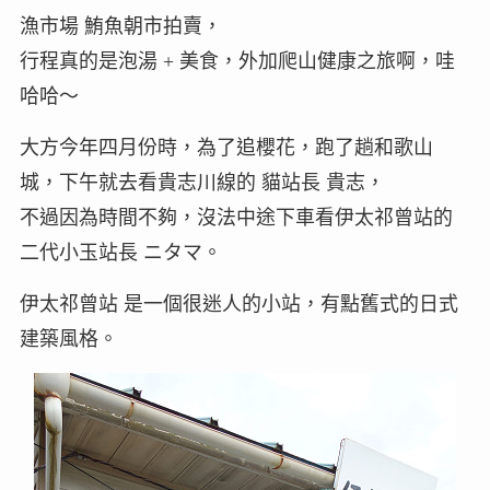
漁市場 鮪魚朝市拍賣，
行程真的是泡湯 + 美食，外加爬山健康之旅啊，哇
哈哈～
大方今年四月份時，為了追櫻花，跑了趟和歌山
城，下午就去看貴志川線的 貓站長 貴志，
不過因為時間不夠，沒法中途下車看伊太祁曾站的
二代小玉站長 ニタマ。
伊太祁曾站 是一個很迷人的小站，有點舊式的日式
建築風格。