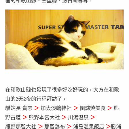
區的和歌山縣、三重縣、滋賀縣等等，
在和歌山縣也發現了很多好吃好玩的，大方在和歌
山的2天2夜的行程拜訪了，
貓站長 貴志
＞
加太淡嶋神社
＞
圍爐燒美食
＞
熊
野古道
＞
熊野本宮大社
＞
川湯溫泉
＞
熊野那智大社
＞
那智瀑布
＞
浦島溫泉飯店
＞
勝浦