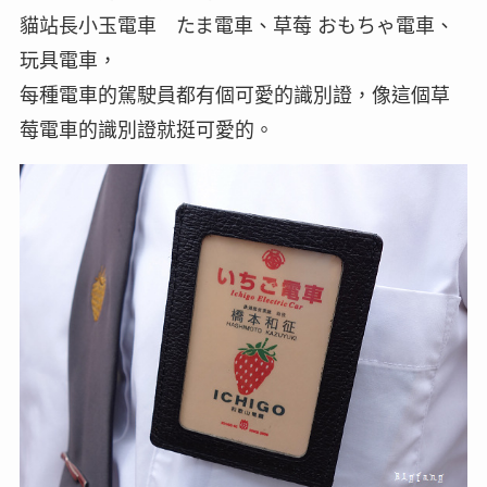
貓站長小玉電車 たま電車、草莓 おもちゃ電車、
玩具電車，
每種電車的駕駛員都有個可愛的識別證，像這個草
莓電車的識別證就挺可愛的。