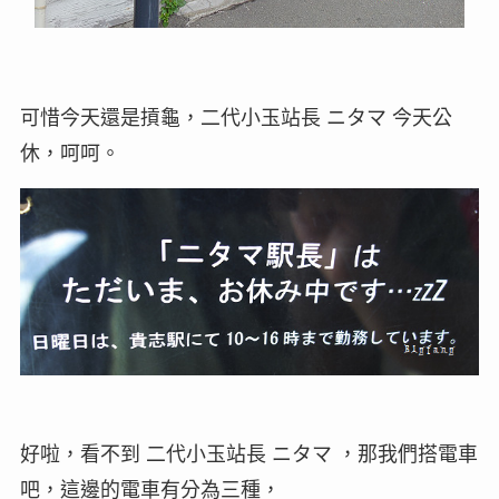
可惜今天還是摃龜，二代小玉站長 ニタマ 今天公
休，呵呵。
好啦，看不到 二代小玉站長 ニタマ ，那我們搭電車
吧，這邊的電車有分為三種，