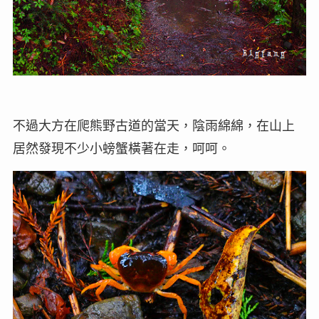
不過大方在爬熊野古道的當天，陰雨綿綿，在山上
居然發現不少小螃蟹橫著在走，呵呵。