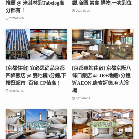
推薦 @ 米其林到Tabelog高
鐵,商圈,美食,購物,一次到位
分都有！
2026-02-25
2026-03-10
[京都住宿] 宜必思尚品京都
[京都車站住宿] 京都京阪八
四條飯店 @ 雙地鐵5分鐘,下
條口飯店 @ JR+地鐵5分鐘,
樓逛超市+百貨,CP值高！
近AEON,唐吉訶德,有大浴
場
2026-02-15
2026-02-14