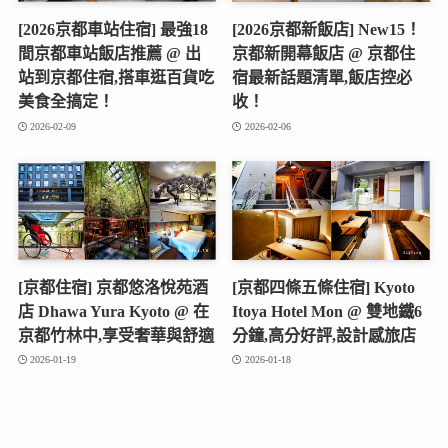
[2026京都車站住宿] 最強18
[2026京都新飯店] New15！
間京都車站飯店推薦 @ 出
京都新開幕飯店 @ 京都住
站到京都住宿,搭車逛百貨吃
宿最新話題清單,飯店控必
美食全搞定！
收！
2026-02-09
2026-02-06
[京都住宿] 京都悠洛悅苑酒
[京都四條五條住宿] Kyoto
店 Dhawa Yura Kyoto @ 在
Itoya Hotel Mon @ 雙地鐵6
京都竹林中,享受奢華與舒適
分鐘,高分好評,設計感旅店
2026-01-19
2026-01-18