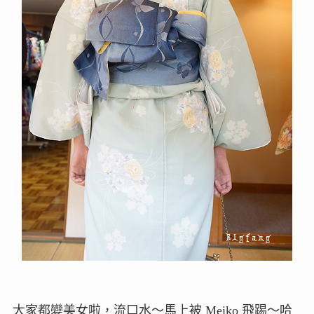
大家都變美女啦，流口水～馬上被 Meiko 飛踢～哈