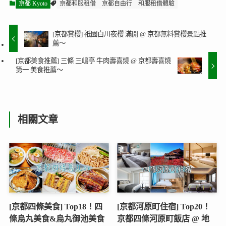
京都 Kyoto
京都和服租借
京都自由行
和服租借體驗
[京都賞櫻] 祇園白川夜櫻 滿開 @ 京都無料賞櫻景點推
薦～
[京都美食推薦] 三條 三嶋亭 牛肉壽喜燒 @ 京都壽喜燒
第一 美食推薦～
相關文章
[京都四條美食] Top18！四
[京都河原町住宿] Top20！
條烏丸美食&烏丸御池美食
京都四條河原町飯店 @ 地