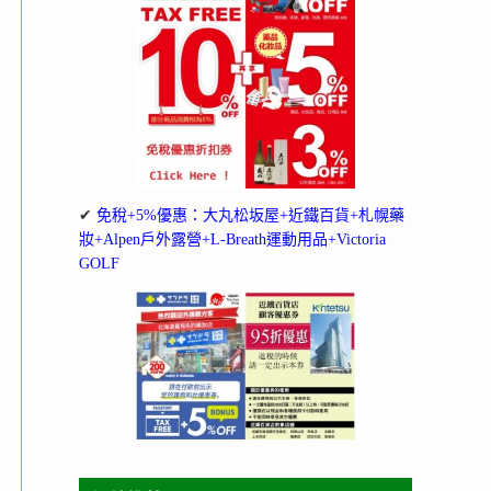
✔
免稅+5%優惠：大丸松坂屋+近鐵百貨+札幌藥
妝+Alpen戶外露營+L-Breath運動用品+Victoria
GOLF