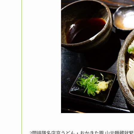
2間排隊名店京うどん・おかきた跟 山元麵藏就