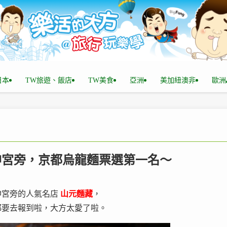
n日本
TW旅遊、飯店
TW美食
亞洲
美加紐澳非
歐洲
安神宮旁，京都烏龍麵票選第一名～
神宮旁的人氣名店
山元麵藏
，
都要去報到啦，大方太愛了啦。