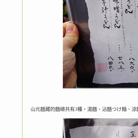
山元麵藏的麵總共有3種，湯麵、沾麵つけ麺、涼