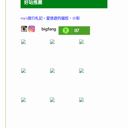
好站推薦
via’s旅行札記
。
愛旅遊的貓奴‧小梨
87