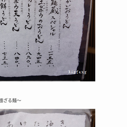
麵ざる麺～