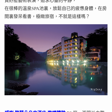
賞紓壓藝術表演，追求心靈的平靜，
在很棒的溫泉SPA池裏，放鬆自已的疲憊身體，在房
間裏發呆看書，極緻旅宿，不就是這樣嗎？