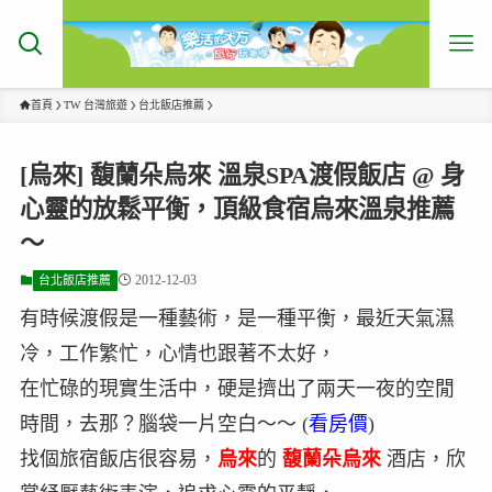
首頁
TW 台灣旅遊
台北飯店推薦
[烏來] 馥蘭朵烏來 溫泉SPA渡假飯店 @ 身
心靈的放鬆平衡，頂級食宿烏來溫泉推薦
～
2012-12-03
台北飯店推薦
有時候渡假是一種藝術，是一種平衡，最近天氣濕
冷，工作繁忙，心情也跟著不太好，
在忙碌的現實生活中，硬是擠出了兩天一夜的空閒
時間，去那？腦袋一片空白～～ (
看房價
)
找個旅宿飯店很容易，
烏來
的
馥蘭朵烏來
酒店，欣