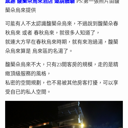
感謝 馥蘭朵烏來酒店 邀請體驗
PS:第一張照片由馥
蘭朵烏來提供
可能有人不太認識馥蘭朵烏來，不過說到馥蘭朵春
秋烏來 或者 春秋烏來，就很多人知道了，
就連大方早在春秋烏來時期，就有來泡過湯，馥蘭
朵烏來算是 烏來區的名湯了。
馥蘭朵烏來不大，只有23間客房的規模，走的是精
緻頂級服務的風格，
私密的空間規劃，也不易被其他房客打擾，可以享
受自已的私人空間。