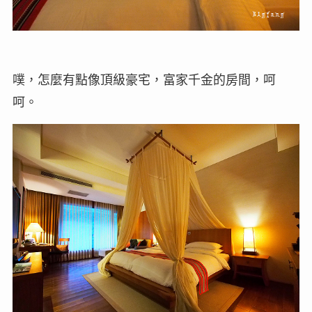
噗，怎麼有點像頂級豪宅，富家千金的房間，呵
呵。