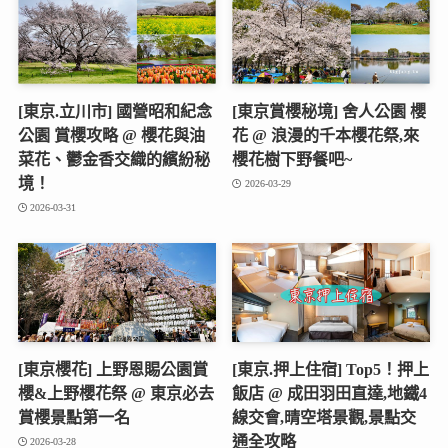
[東京.立川市] 國營昭和紀念
[東京賞櫻秘境] 舍人公園 櫻
公園 賞櫻攻略 @ 櫻花與油
花 @ 浪漫的千本櫻花祭,來
菜花、鬱金香交織的繽紛秘
櫻花樹下野餐吧~
境！
2026-03-29
2026-03-31
[東京櫻花] 上野恩賜公園賞
[東京.押上住宿] Top5！押上
櫻&上野櫻花祭 @ 東京必去
飯店 @ 成田羽田直達,地鐵4
賞櫻景點第一名
線交會,晴空塔景觀,景點交
通全攻略
2026-03-28