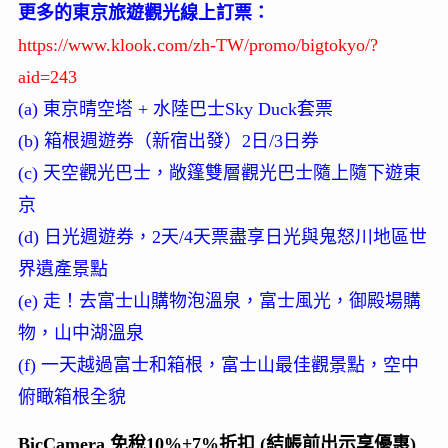
更多的東京旅遊觀光線上訂票：
https://www.klook.com/zh-TW/promo/bigtokyo/?
aid=243
(a) 東京晴空塔 + 水陸巴士Sky Duck套票
(b) 箱根週遊券（新宿出發）2日/3日券
(c) 天空觀光巴士，敞篷雙層觀光巴士隨上隨下遊東
京
(d) 日光週遊券，2天/4天票盡享日光與鬼怒川地區世
界遺產景點
(e) 走！去富士山購物泡溫泉，富士風光，御殿場購
物，山中湖溫泉
(f) 一天越過富士和箱根，富士山最佳觀景點，空中
俯瞰箱根全貌
BicCamera 免稅10%+7%折扣 (結帳前出示享優惠)