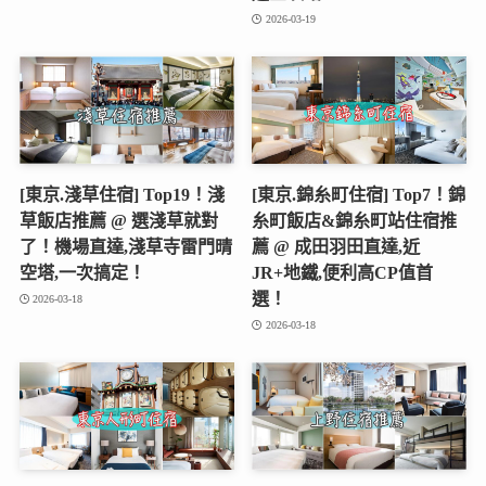
2026-03-19
[東京.淺草住宿] Top19！淺
[東京.錦糸町住宿] Top7！錦
草飯店推薦 @ 選淺草就對
糸町飯店&錦糸町站住宿推
了！機場直達,淺草寺雷門晴
薦 @ 成田羽田直達,近
空塔,一次搞定！
JR+地鐵,便利高CP值首
選！
2026-03-18
2026-03-18