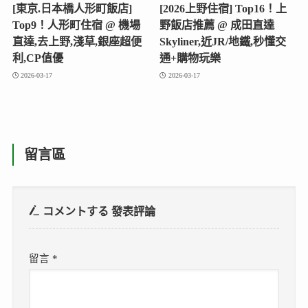
[東京.日本橋人形町飯店]
[2026上野住宿] Top16！上
Top9！人形町住宿 @ 機場
野飯店推薦 @ 成田直達
直達,去上野,淺草,銀座超便
Skyliner,近JR/地鐵,秒懂交
利,CP值優
通+購物玩樂
2026-03-17
2026-03-17
留言區
コメントする
發表評論
留言
*