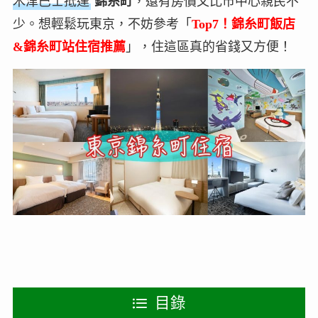
木津巴士抵達
錦糸町
，還有房價又比市中心親民不
少。想輕鬆玩東京，不妨參考「
Top7！錦糸町飯店
&錦糸町站住宿推薦
」，住這區真的省錢又方便！
目錄