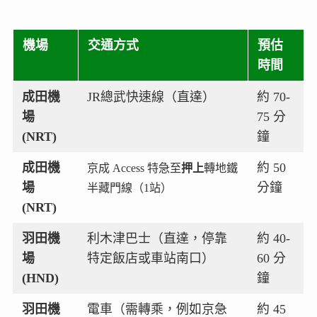
機場
交通方式
預估
時間
成田機
JR總武快速線（直達）
約 70-
場
75 分
(NRT)
鐘
成田機
約 50
京成 Access 特急至
押上
轉地鐵
場
分鐘
半藏門線（1站）
(NRT)
羽田機
利木津巴士（直達，停靠
約 40-
場
特定飯店或車站南口）
60 分
(HND)
鐘
羽田機
電車（需轉乘，例如京急
約 45