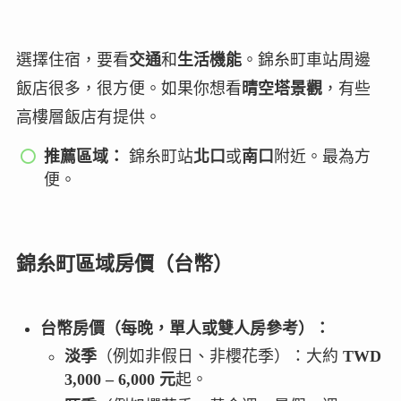
選擇住宿，要看
交通
和
生活機能
。錦糸町車站周邊
飯店很多，很方便。如果你想看
晴空塔景觀
，有些
高樓層飯店有提供。
推薦區域：
錦糸町站
北口
或
南口
附近。最為方
便。
錦糸町區域房價（台幣）
台幣房價（每晚，單人或雙人房參考）：
淡季
（例如非假日、非櫻花季）：大約
TWD
3,000 – 6,000 元
起。