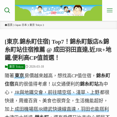
首頁
Japan 日本
東京 Tokyo
[東京.錦糸町住宿] Top7！錦糸町飯店&錦
糸町站住宿推薦 @ 成田羽田直達,近JR+地
鐵,便利高CP值首選！
2026-03-18
東京 Tokyo
隨著
東京
房價越來越高，想找高CP值住宿，
錦糸町
住宿
真的很值得考慮！以交通便利的
錦糸町站
為中
心，
JR與地鐵交會，前往晴空塔、淺草、上野
都很
快速，周邊百貨、美食也很齊全，生活機能超好，
加上
成田機場搭JR總武快速線直達，羽田也能搭利