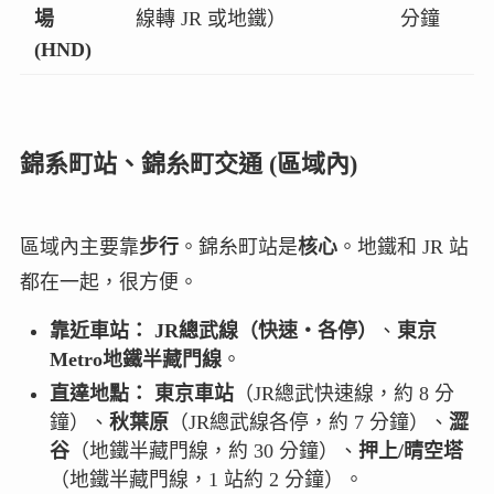
場
線轉 JR 或地鐵）
分鐘
(HND)
錦系町站、錦糸町交通 (區域內)
區域內主要靠
步行
。錦糸町站是
核心
。地鐵和 JR 站
都在一起，很方便。
靠近車站：
JR總武線（快速・各停）
、
東京
Metro地鐵半藏門線
。
直達地點：
東京車站
（JR總武快速線，約 8 分
鐘）、
秋葉原
（JR總武線各停，約 7 分鐘）、
澀
谷
（地鐵半藏門線，約 30 分鐘）、
押上/晴空塔
（地鐵半藏門線，1 站約 2 分鐘）。