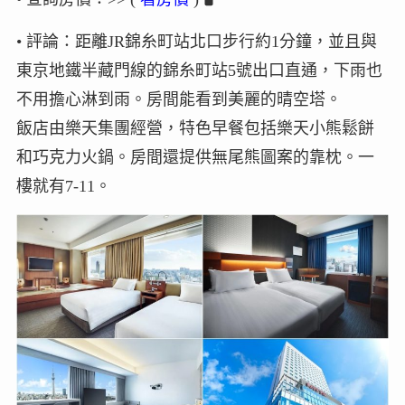
• 評論：距離JR錦糸町站北口步行約1分鐘，並且與
東京地鐵半藏門線的錦糸町站5號出口直通，下雨也
不用擔心淋到雨。房間能看到美麗的晴空塔。
飯店由樂天集團經營，特色早餐包括樂天小熊鬆餅
和巧克力火鍋。房間還提供無尾熊圖案的靠枕。一
樓就有7-11。