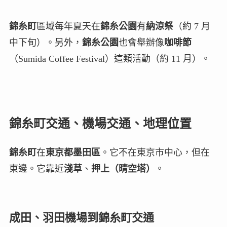
錦糸町
區域每年夏天在
錦糸公園
有
納涼祭
（約 7 月
中下旬）。另外，
錦糸公園
也會舉辦像
咖啡節
（Sumida Coffee Festival）這類活動（約 11 月）。
錦糸町交通、機場交通、地理位置
錦糸町
在
東京都墨田區
。它不在東京市中心，但在
東邊。它靠近
淺草
、
押上（晴空塔）
。
成田、羽田機場到錦糸町交通