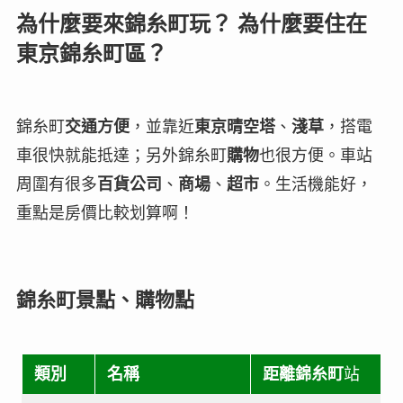
為什麼要來錦糸町玩？ 為什麼要住在
東京錦糸町區？
錦糸町
交通方便
，並靠近
東京晴空塔
、
淺草
，搭電
車很快就能抵達；另外錦糸町
購物
也很方便。車站
周圍有很多
百貨公司
、
商場
、
超市
。生活機能好，
重點是房價比較划算啊！
錦糸町景點、購物點
類別
名稱
距離
錦糸町
站