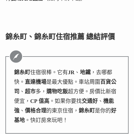
錦糸町、錦糸町住宿推薦 總結評價
錦糸町
住宿很棒。它有
JR
、
地鐵
，去哪都
快。
直達機場
是最大優點。車站周圍
百貨公
司
、
超市
多，
購物吃飯
超方便。房價比新宿
便宜，
CP 值高
。如果你要找
交通好
、
機能
強
、
價格合理
的東京住宿，
錦糸町
是你的
好
基地
。快訂房來玩吧！