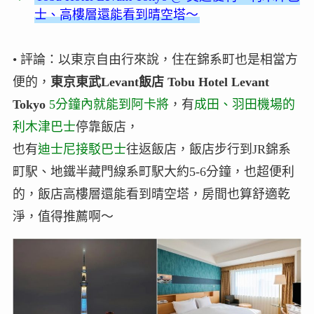
士、高樓層還能看到晴空塔～
• 評論：以東京自由行來說，住在錦系町也是相當方
便的，
東京東武Levant飯店 Tobu Hotel Levant
Tokyo
5分鐘內就能到阿卡將
，有
成田、羽田機場的
利木津巴士
停靠飯店，
也有
迪士尼接駁巴士
往返飯店，飯店步行到JR錦系
町駅、地鐵半藏門線系町駅大約5-6分鐘，也超便利
的，飯店高樓層還能看到晴空塔，房間也算舒適乾
淨，值得推薦啊～