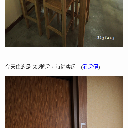
今天住的是 503號房，時尚客房。(
看房價
)