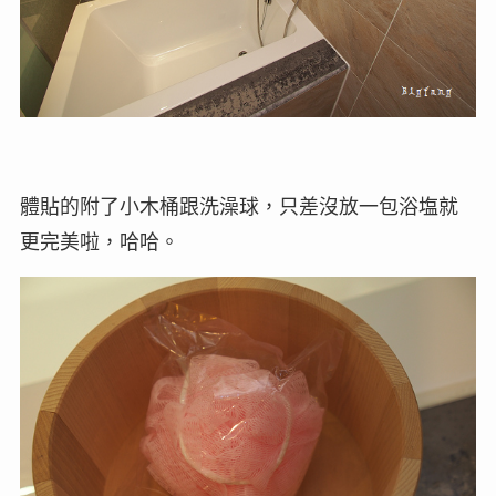
體貼的附了小木桶跟洗澡球，只差沒放一包浴塩就
更完美啦，哈哈。