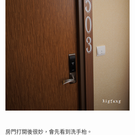
房門打開後很妙，會先看到洗手枱。