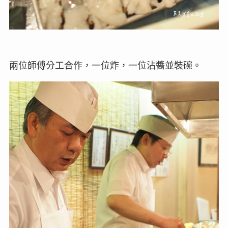
兩位師傅分工合作，一位炸，一位沾醬並裝碗。