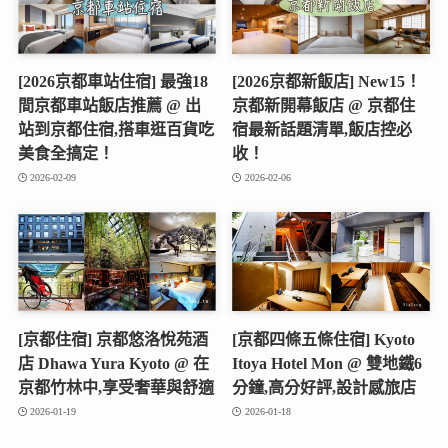
[2026京都車站住宿] 最強18
[2026京都新飯店] New15！
間京都車站飯店推薦 @ 出
京都新開幕飯店 @ 京都住
站到京都住宿,搭車逛百貨吃
宿最新話題清單,飯店控必
美食全搞定！
收！
2026-02-09
2026-02-06
[京都住宿] 京都悠洛悅苑酒
[京都四條五條住宿] Kyoto
店 Dhawa Yura Kyoto @ 在
Itoya Hotel Mon @ 雙地鐵6
京都竹林中,享受奢華與舒適
分鐘,高分好評,設計感旅店
2026-01-19
2026-01-18