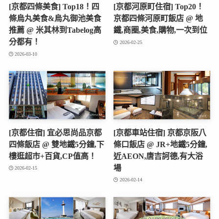
[京都四條美食] Top18！四
[京都河原町住宿] Top20！
條烏丸美食&烏丸御池美食
京都四條河原町飯店 @ 地
推薦 @ 米其林到Tabelog高
鐵,商圈,美食,購物,一次到位
分都有！
2026-02-25
2026-03-10
[京都住宿] 宜必思尚品京都
[京都車站住宿] 京都京阪八
四條飯店 @ 雙地鐵5分鐘,下
條口飯店 @ JR+地鐵5分鐘,
樓逛超市+百貨,CP值高！
近AEON,唐吉訶德,有大浴
場
2026-02-15
2026-02-14