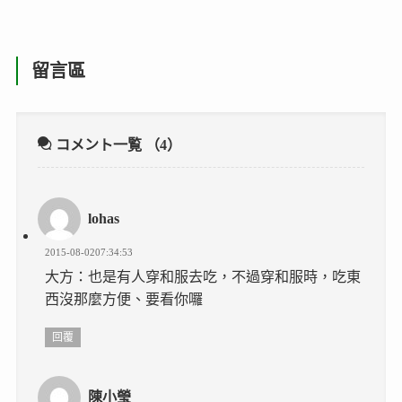
留言區
コメント一覧
（4）
lohas
2015-08-0207:34:53
大方：也是有人穿和服去吃，不過穿和服時，吃東
西沒那麼方便、要看你囉
回覆
陳小瑩