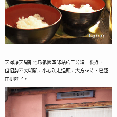
天婦羅天周離地鐵祇園四條站約三分鐘，很近，
但招牌不太明顯，小心別走過頭，大方來時，已經
在排隊了。