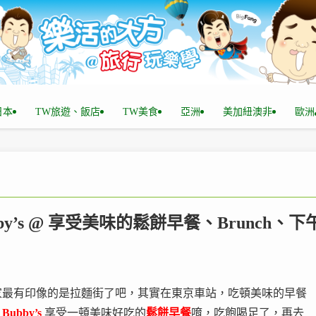
n日本
TW旅遊、飯店
TW美食
亞洲
美加紐澳非
歐洲
by’s @ 享受美味的鬆餅早餐、Brunch、下
家最有印像的是拉麵街了吧，其實在東京車站，吃頓美味的早餐
，
Bubby’s
享受一頓美味好吃的
鬆餅早餐
唷，吃飽喝足了，再去