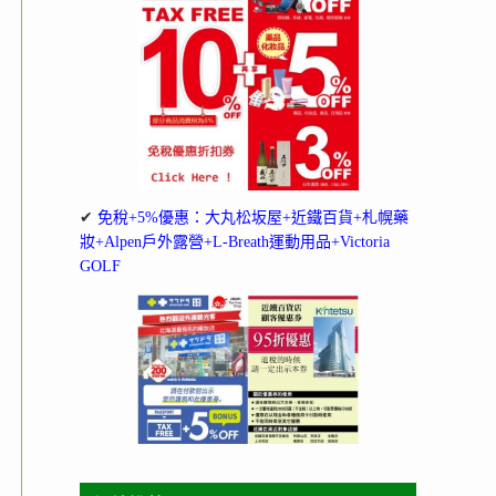
✔
免稅+5%優惠：大丸松坂屋+近鐵百貨+札幌藥
妝+Alpen戶外露營+L-Breath運動用品+Victoria
GOLF