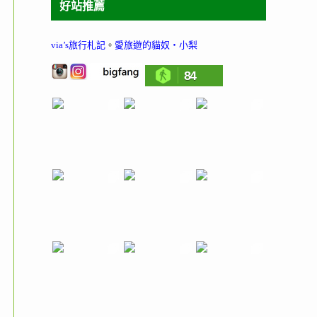
好站推薦
via’s旅行札記
。
愛旅遊的貓奴‧小梨
84