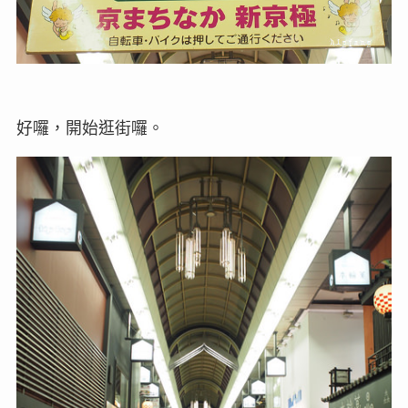
好囉，開始逛街囉。