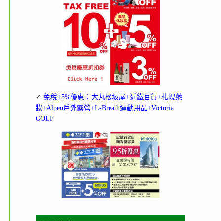
✔
免稅+5%優惠：大丸松坂屋+近鐵百貨+札幌藥
妝+Alpen戶外露營+L-Breath運動用品+Victoria
GOLF