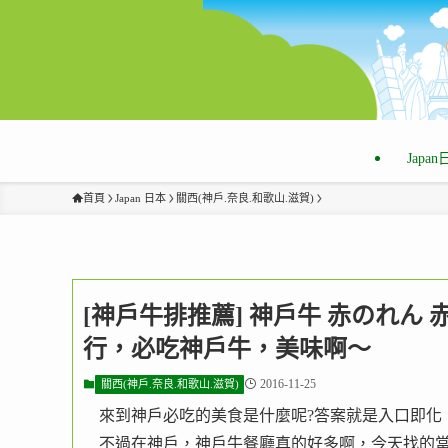
Japa
首頁
Japan 日本
關西(神戶.奈良.和歌山.滋賀)
[神戶牛排推薦] 神戶牛 赤のれん 赤
行，必吃神戶牛，美味啊～
2016-11-25
關西(神戶.奈良.和歌山.滋賀)
來到神戶必吃的美食是什麼呢?答案就是入口即化
不過在神戶，神戶牛餐廳真的好多啊，今天找的