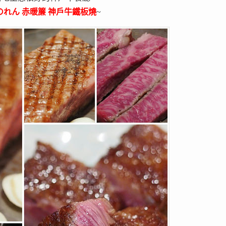
のれん 赤暖簾 神戶牛鐵板燒
~