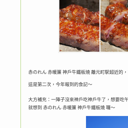
赤のれん 赤暖簾 神戶牛鐵板燒 離元町駅超近的
這是第二次，今年報到的食記～
大方補充：一陣子沒來神戶吃神戶牛了，想要吃
就想到 赤のれん 赤暖簾 神戶牛鐵板燒 囉～