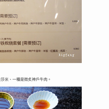
哇莎米、一種是微炙神戶牛肉。