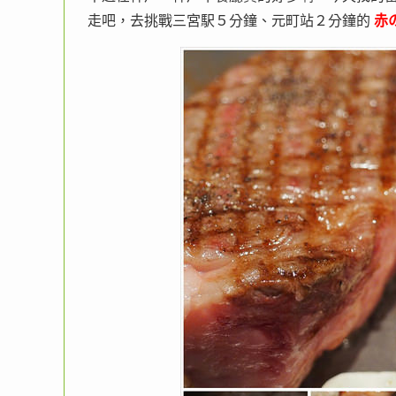
走吧，去挑戰三宮駅５分鐘、元町站２分鐘的
赤