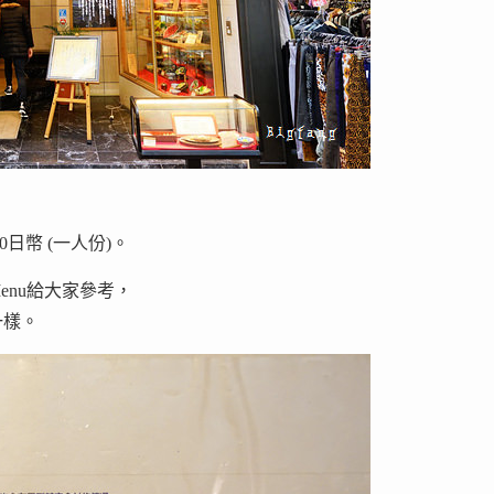
日幣 (一人份)。
nu給大家參考，
一樣。