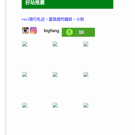
好站推薦
via’s旅行札記
。
愛旅遊的貓奴‧小梨
19