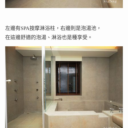
左邊有SPA按摩淋浴柱，右邊則是泡湯池，
在這邊舒適的泡湯、淋浴也是種享受。