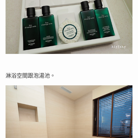
淋浴空間跟泡湯池。