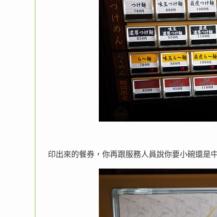
印出來的餐券，你再跟服務人員說你要小碗還是