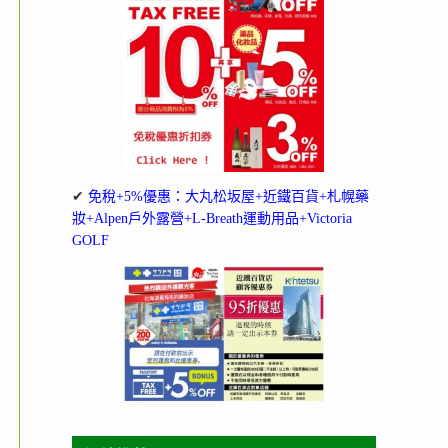
✔
免稅+5%優惠：大丸松坂屋+近鐵百貨+札幌藥
妝+Alpen戶外露營+L-Breath運動用品+Victoria
GOLF