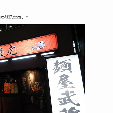
面己經快坐滿了。