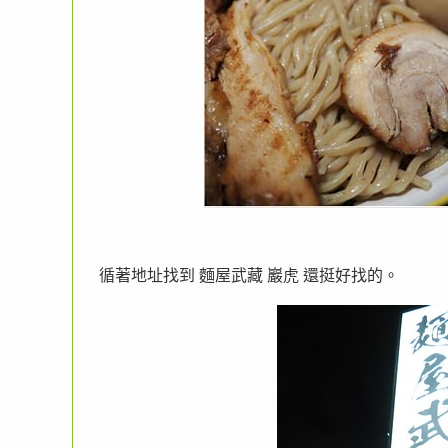
循著地址找到 麵屋武藏 巖虎 還挺好找的。