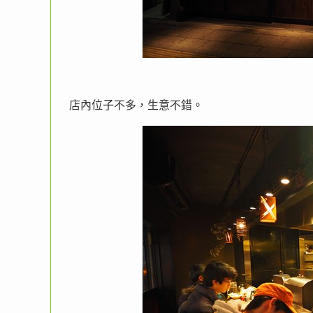
店內位子不多，生意不錯。