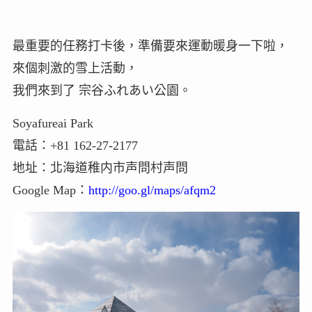
最重要的任務打卡後，準備要來運動暖身一下啦，
來個刺激的雪上活動，
我們來到了 宗谷ふれあい公園。
Soyafureai Park
電話：+81 162-27-2177
地址：北海道稚内市声問村声問
Google Map：
http://goo.gl/maps/afqm2