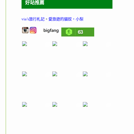
好站推薦
via’s旅行札記
。
愛旅遊的貓奴‧小梨
63