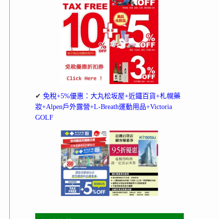
✔
免稅+5%優惠：大丸松坂屋+近鐵百貨+札幌藥
妝+Alpen戶外露營+L-Breath運動用品+Victoria
GOLF