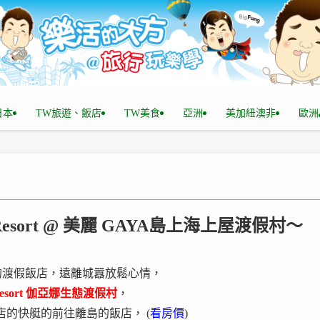
n日本
TW旅遊、飯店
TW美食
亞洲
美加紐澳非
歐洲
 Resort @ 美麗 GAYA島上海上屋渡假村～
的渡假飯店，遠離城囂放鬆心情，
o Resort 伽亞娜生態渡假村
，
搭著飯店的快艇的前往離島的飯店， (
看房價
)