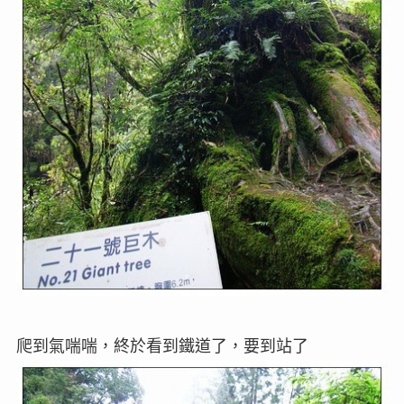
爬到氣喘喘，終於看到鐵道了，要到站了