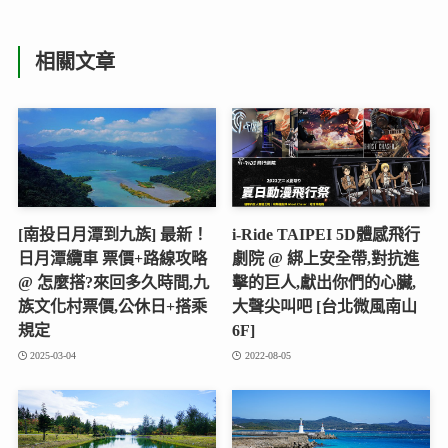
相關文章
[南投日月潭到九族] 最新！
i-Ride TAIPEI 5D體感飛行
日月潭纜車 票價+路線攻略
劇院 @ 綁上安全帶,對抗進
@ 怎麼搭?來回多久時間,九
擊的巨人,獻出你們的心臟,
族文化村票價,公休日+搭乘
大聲尖叫吧 [台北微風南山
規定
6F]
2025-03-04
2022-08-05