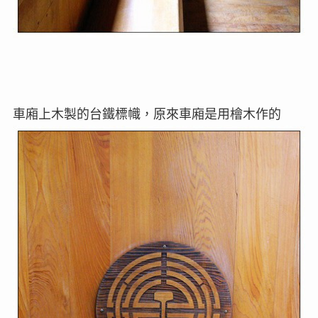
車廂上木製的台鐵標幟，原來車廂是用檜木作的