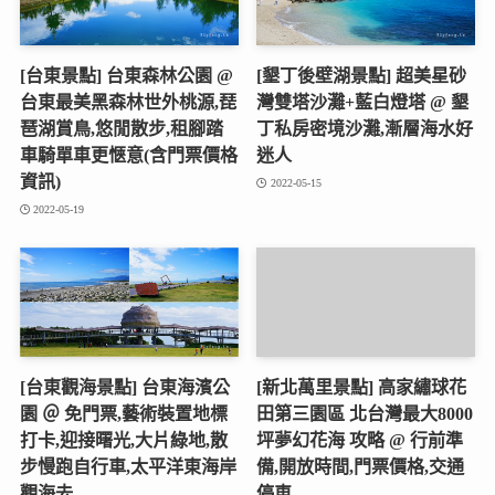
[台東景點] 台東森林公園 @
[墾丁後壁湖景點] 超美星砂
台東最美黑森林世外桃源,琵
灣雙塔沙灘+藍白燈塔 @ 墾
琶湖賞鳥,悠閒散步,租腳踏
丁私房密境沙灘,漸層海水好
車騎單車更愜意(含門票價格
迷人
資訊)
2022-05-15
2022-05-19
[台東觀海景點] 台東海濱公
[新北萬里景點] 高家繡球花
園 ＠ 免門票,藝術裝置地標
田第三園區 北台灣最大8000
打卡,迎接曙光,大片綠地,散
坪夢幻花海 攻略 @ 行前準
步慢跑自行車,太平洋東海岸
備,開放時間,門票價格,交通
觀海去
停車