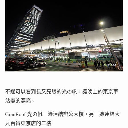
不過可以看到長又亮眼的光の帆，讓晚上的東京車
站變的漂亮。
GranRoof 光の帆一邊連結辦公大樓，另一邊連結大
丸百貨東京店的二樓