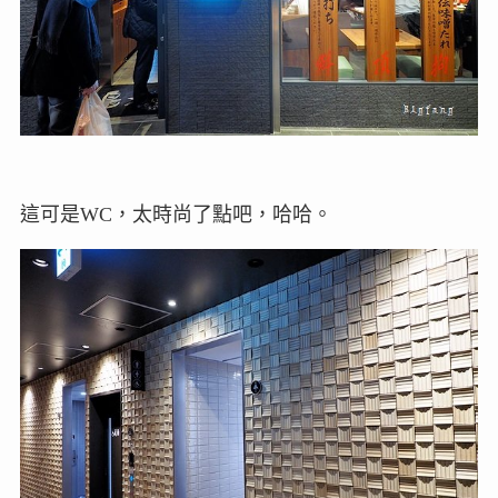
這可是WC，太時尚了點吧，哈哈。