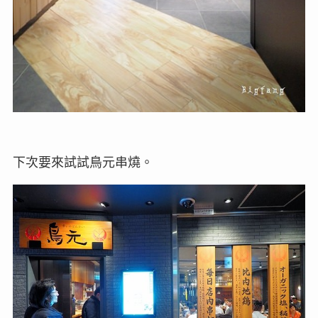
下次要來試試鳥元串燒。