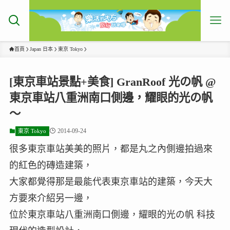
首頁
Japan 日本
東京 Tokyo
[東京車站景點+美食] GranRoof 光の帆 @
東京車站八重洲南口側邊，耀眼的光の帆
～
2014-09-24
東京 Tokyo
很多東京車站美美的照片，都是丸之內側邊拍過來
的紅色的磚造建築，
大家都覺得那是最能代表東京車站的建築，今天大
方要來介紹另一邊，
位於東京車站八重洲南口側邊，耀眼的光の帆 科技