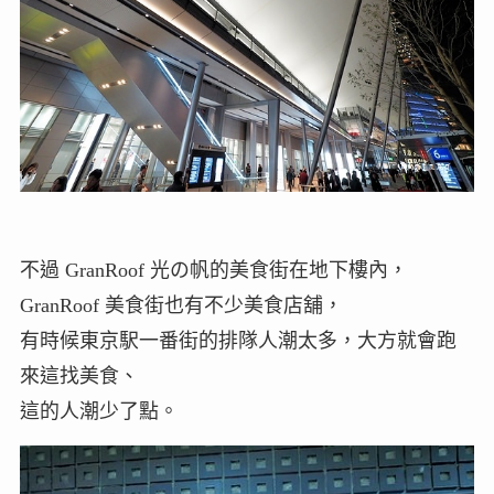
不過 GranRoof 光の帆的美食街在地下樓內，
GranRoof 美食街也有不少美食店舖，
有時候東京駅一番街的排隊人潮太多，大方就會跑
來這找美食、
這的人潮少了點。