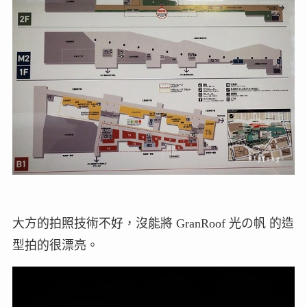
大方的拍照技術不好，沒能將 GranRoof 光の帆 的造
型拍的很漂亮。