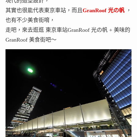
現代的造型設計，
其實也很能代表東京車站，而且
GranRoof 光の帆
，
也有不少美食街唷，
走吧，來去逛逛 東京車站GranRoof 光の帆 + 美味的
GranRoof 美食街吧～