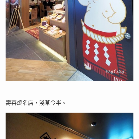
壽喜燒名店，淺草今半。