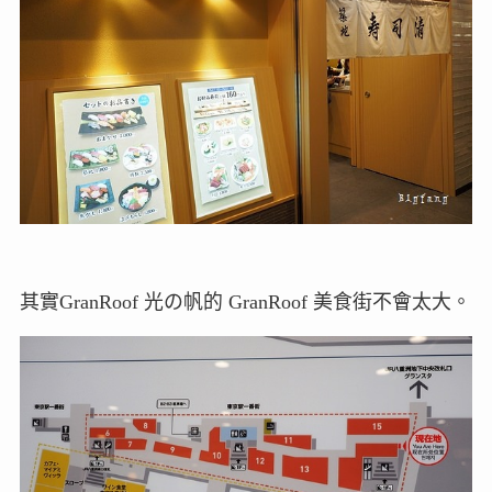
其實GranRoof 光の帆的 GranRoof 美食街不會太大。