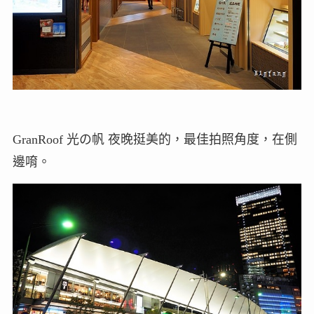
GranRoof 光の帆 夜晚挺美的，最佳拍照角度，在側
邊唷。