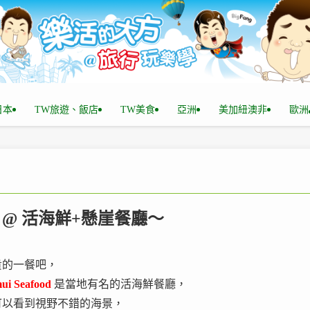
n日本
TW旅遊、飯店
TW美食
亞洲
美加紐澳非
歐洲
food @ 活海鮮+懸崖餐廳～
貴的一餐吧，
ui Seafood
是當地有名的活海鮮餐廳，
可以看到視野不錯的海景，