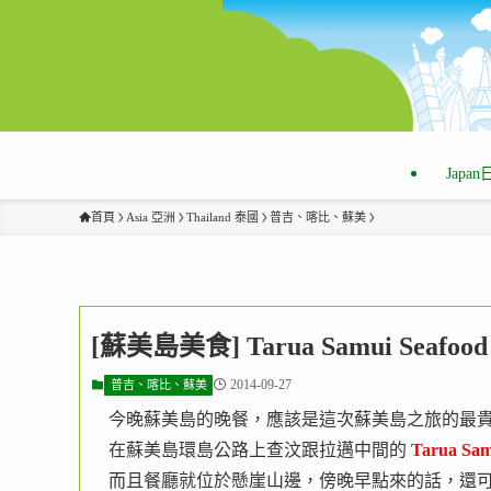
Japa
首頁
Asia 亞洲
Thailand 泰國
普吉、喀比、蘇美
[蘇美島美食] Tarua Samui Sea
2014-09-27
普吉、喀比、蘇美
今晚蘇美島的晚餐，應該是這次蘇美島之旅的最
在蘇美島環島公路上查汶跟拉邁中間的
Tarua Sam
而且餐廳就位於懸崖山邊，傍晚早點來的話，還