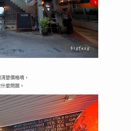
問淸楚價格唷，
沒什麼問題。