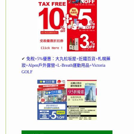
✔
免稅+5%優惠：大丸松坂屋+近鐵百貨+札幌藥
妝+Alpen戶外露營+L-Breath運動用品+Victoria
GOLF