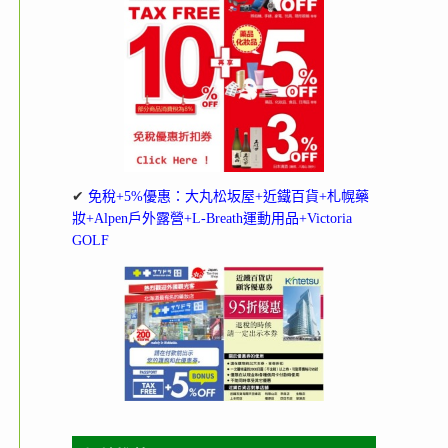
✔
免稅+5%優惠：大丸松坂屋+近鐵百貨+札幌藥
妝+Alpen戶外露營+L-Breath運動用品+Victoria
GOLF