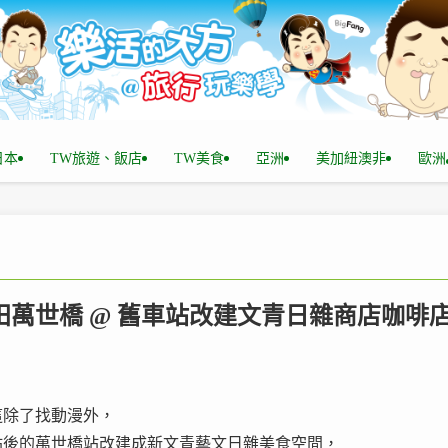
n日本
TW旅遊、飯店
TW美食
亞洲
美加紐澳非
歐洲
te神田萬世橋 @ 舊車站改建文青日雜商店咖啡
這除了找動漫外，
封站後的萬世橋站改建成新文青藝文日雜美食空間，