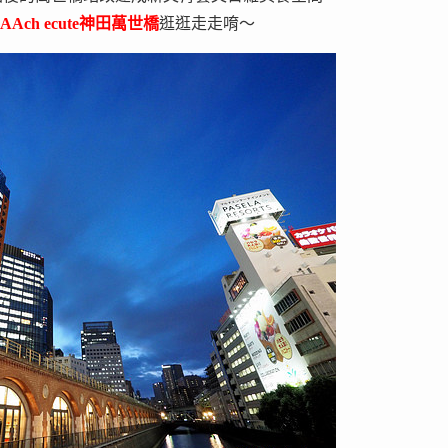
AAch ecute神田萬世橋
逛逛走走唷～