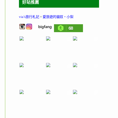
好站推薦
via’s旅行札記
。
愛旅遊的貓奴‧小梨
68