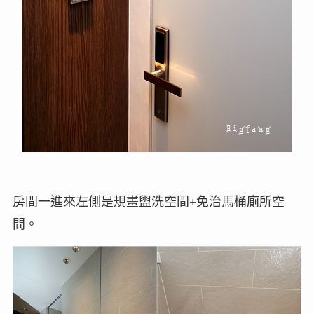
房間一進來左側是規畫盥洗空間+免治馬桶廁所空
間。