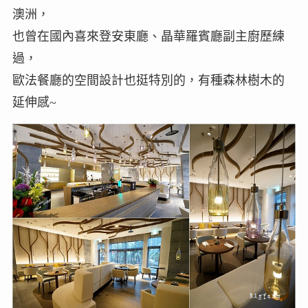
澳洲，
也曾在國內喜來登安東廳、晶華羅賓廳副主廚歷練
過，
歐法餐廳的空間設計也挺特別的，有種森林樹木的
延伸感~