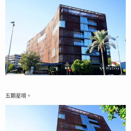
五顆星唷。