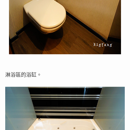
淋浴區的浴缸。