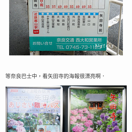
等奈良巴士中，看矢田寺的海報很漂亮啊．