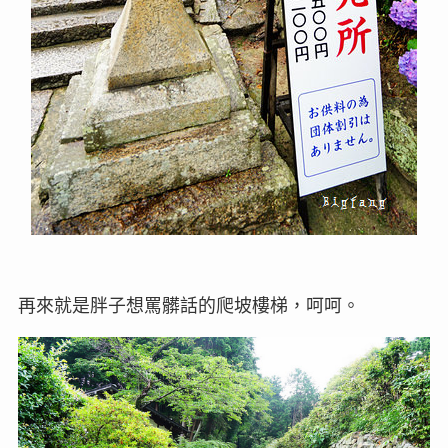
再來就是胖子想罵髒話的爬坡樓梯，呵呵。