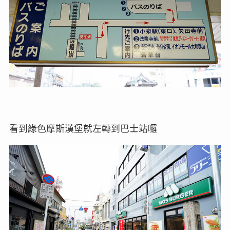
看到綠色摩斯漢堡就左轉到巴士站囉